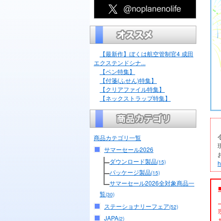
【最新作】ぼくは航空管制官4 成田
エクステンドシナ...
【ペン特集】
【付箋(ふせん)特集】
【クリアファイル特集】
【ネックストラップ特集】
商品カテゴリ一覧
サマーセール2026
ダウンロード製品
(15)
h
パッケージ製品
(15)
サマーセール2026全対象商品一
覧
(30)
ステーショナリーフェア
(52)
JAPA
(2)