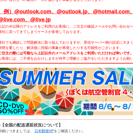
例）@outlook.com、@outlook.jp、@hotmail.com、@
@live.com、@live.jp
上記の＠以降のアドレスをご利用のお客様に、ご注文の確認メールやお問い合わせ
弊社に戻ってきてしまうケースが多発しております。
弊社でも継続して問題解決に取り組んでおりますが、受信サーバー側の設定に大き
時間を要したり、解決後に同様の事象が再発したりする可能性がございます。
ご注文の際には可能なら上記以外のメールアドレスをご利用いただければ幸いです
お客様には、ご不便をおかけしますが何卒ご理解とご協力をいただきますようお願
■【全国の配送遅延状況について】
詳細につきましては、
日本郵便HP
をご確認ください。