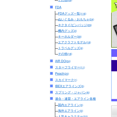
(39)
FDA
FDAグッズ一覧
(116)
ぬいぐるみ・おもちゃ
(24)
ネクタイ/ピンバッジ
(29)
機内グッズ
(2)
キーホルダー
(39)
エアクラフトモデル
(18)
トラベルグッズ
(4)
その他
(18)
AIR DO
(24)
スターフライヤー
(11)
Peach
(20)
スカイマーク
(1)
IBEXエアラインズ
(5)
スプリング・ジャパン
(6)
連合・連盟・エアライン各種
国内エアライン
(3)
海外エアライン
(0)
人気キャラクター
(32)