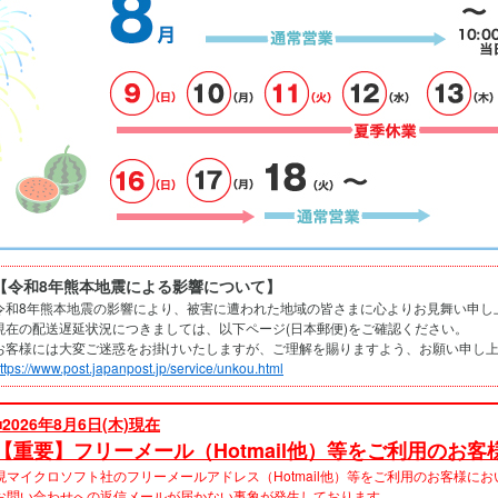
【令和8年熊本地震による影響について】
令和8年熊本地震の影響により、被害に遭われた地域の皆さまに心よりお見舞い申し
現在の配送遅延状況につきましては、以下ページ(日本郵便)をご確認ください。
お客様には大変ご迷惑をお掛けいたしますが、ご理解を賜りますよう、お願い申し
ttps://www.post.japanpost.jp/service/unkou.html
■2026年8月6日(木)現在
【重要】フリーメール（Hotmail他）等をご利用のお客
現マイクロソフト社のフリーメールアドレス（Hotmail他）等をご利用のお客様に
お問い合わせへの返信メールが届かない事象が発生しております。