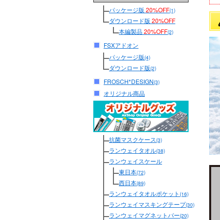
パッケージ版
20%OFF
(1)
ダウンロード版
20%OFF
本編製品
20%OFF
(2)
FSXアドオン
パッケージ版
(4)
ダウンロード版
(2)
FROSCH*DESIGN
(3)
オリジナル商品
抗菌マスクケース
(3)
ランウェイタオル
(38)
ランウェイスケール
東日本
(72)
西日本
(89)
ランウェイタオルポケット
(16)
ランウェイマスキングテープ
(30)
ランウェイマグネットバー
(20)