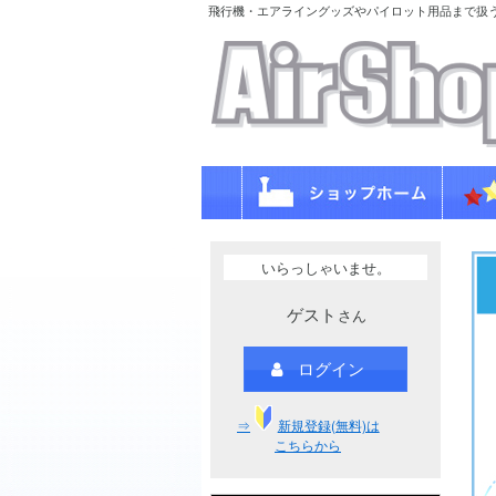
飛行機・エアライングッズやパイロット用品まで扱
いらっしゃいませ。
ゲスト
さん
ログイン
⇒
新規登録(無料)は
こちらから