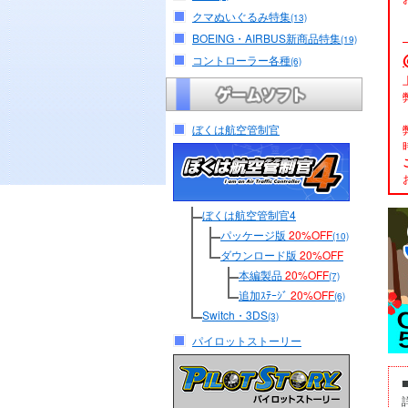
クマぬいぐるみ特集
(13)
BOEING・AIRBUS新商品特集
(19)
コントローラー各種
(6)
ぼくは航空管制官
ぼくは航空管制官4
パッケージ版
20%OFF
(10)
ダウンロード版
20%OFF
本編製品
20%OFF
(7)
追加ｽﾃｰｼﾞ
20%OFF
(6)
Switch・3DS
(3)
パイロットストーリー