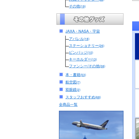
その他
(19)
JAXA・NASA・宇宙
アパレル
(18)
ステーショナリー
(26)
ピンバッジ
(10)
キーホルダー
(13)
ファンシー/その他
(38)
本・書籍
(53)
航空図
(7)
双眼鏡
(2)
スタッフおすすめ
(68)
全商品一覧