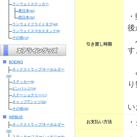
３
ランウェイステッカー
東日本
(44)
・
西日本
(32)
ランウェイフライトタグ
後
(40)
ランウェイスマホスタンド
(9)
入
その他
(13)
引き渡し時期
す
BOEING
ネックストラップ/キーホルダー
※
(38)
り
ステッカー
(9)
ピンバッジ
(14)
そ
ステーショナリー
(11)
キャップ/Tシャツ
(22)
い
その他
(26)
AIRBUS
・
お支払い方法
ネックストラップ/キーホルダー
(38)
・
ステッカー/ステーショナリー
(8)