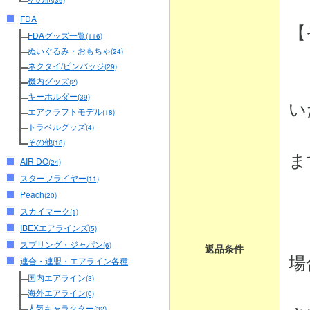
(39)
FDA
【
FDAグッズ一覧
(116)
ぬいぐるみ・おもちゃ
(24)
ネクタイ/ピンバッジ
(29)
・
機内グッズ
(2)
キーホルダー
(39)
い
エアクラフトモデル
(18)
トラベルグッズ
商
(4)
その他
(18)
ま
AIR DO
(24)
スターフライヤー
(11)
Peach
(20)
・
スカイマーク
(1)
IBEXエアラインズ
商
(5)
スプリング・ジャパン
(6)
返品条件
場
連合・連盟・エアライン各種
国内エアライン
(3)
弊
海外エアライン
(0)
人気キャラクター
(32)