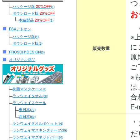
つ
パッケージ版
20%OFF
(1)
お
ダウンロード版
20%OFF
本編製品
20%OFF
(2)
と
FSXアドオン
※
パッケージ版
(4)
ダウンロード版
(2)
に
販売数量
FROSCH*DESIGN
(3)
原
オリジナル商品
ご
※
は
抗菌マスクケース
(3)
合
ランウェイタオル
(38)
ランウェイスケール
E-m
東日本
(72)
西日本
(89)
・
ランウェイタオルポケット
(16)
ランウェイマスキングテープ
だ
(30)
ランウェイマグネットバー
(20)