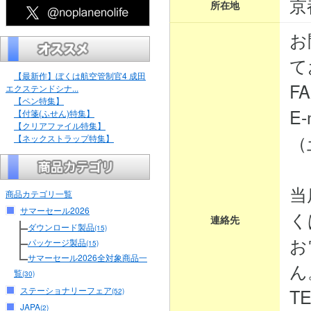
京
所在地
お
て
【最新作】ぼくは航空管制官4 成田
FA
エクステンドシナ...
【ペン特集】
E-
【付箋(ふせん)特集】
【クリアファイル特集】
（
【ネックストラップ特集】
当
商品カテゴリ一覧
サマーセール2026
く
連絡先
ダウンロード製品
(15)
お
パッケージ製品
(15)
サマーセール2026全対象商品一
ん
覧
(30)
ステーショナリーフェア
TE
(52)
JAPA
(2)