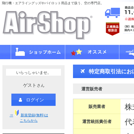
飛行機・エアライングッズやパイロット用品まで扱う、空の専門店。
特定商取引法にお
いらっしゃいませ。
ゲスト
さん
運営販売者
ログイン
株
販売業者
⇒
新規登録(無料)は
代
こちらから
運営統括責任者