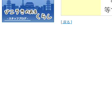
※
等
[ 戻る ]