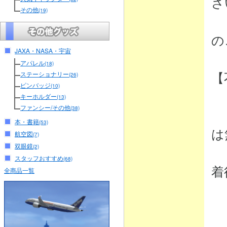
さ
その他
(19)
（
の
JAXA・NASA・宇宙
アパレル
(18)
【
ステーショナリー
(26)
ピンバッジ
(10)
キーホルダー
(13)
ファンシー/その他
(38)
・
本・書籍
(53)
は
航空図
(7)
双眼鏡
(2)
弊
スタッフおすすめ
(68)
着
全商品一覧