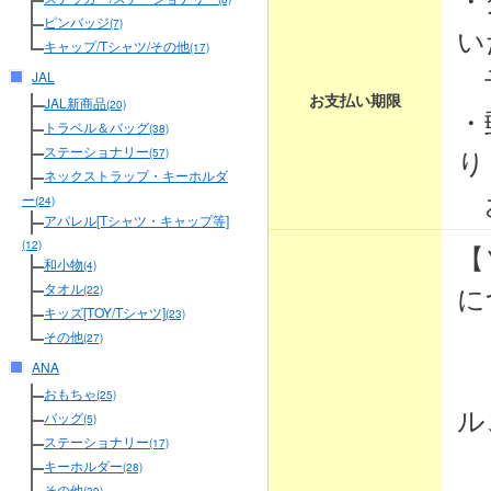
ピンバッジ
(7)
い
キャップ/Tシャツ/その他
(17)
予
JAL
お支払い期限
JAL新商品
(20)
・
トラベル＆バッグ
(38)
り
ステーショナリー
(57)
ネックストラップ・キーホルダ
お
ー
(24)
アパレル[Tシャツ・キャップ等]
【
(12)
和小物
(4)
に
タオル
(22)
キッズ[TOY/Tシャツ]
(23)
その他
(27)
ANA
・
おもちゃ
(25)
ル
バッグ
(5)
ステーショナリー
(17)
・
キーホルダー
(28)
その他