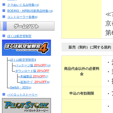
クマぬいぐるみ特集
(13)
BOEING・AIRBUS新商品特集
≪
(19)
コントローラー各種
(6)
京
第
ぼくは航空管制官
販売（契約）に関する規約
ぼくは航空管制官4
・
パッケージ版
20%OFF
(10)
商品代金以外の必要料
・
ダウンロード版
20%OFF
金
本編製品
20%OFF
(7)
・
追加ｽﾃｰｼﾞ
20%OFF
(6)
Switch・3DS
(3)
・
申込の有効期限
パイロットストーリー
・