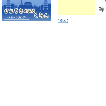
※
等
[ 戻る ]