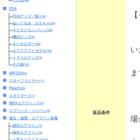
(39)
FDA
【
FDAグッズ一覧
(116)
ぬいぐるみ・おもちゃ
(24)
ネクタイ/ピンバッジ
(29)
・
機内グッズ
(2)
キーホルダー
(39)
い
エアクラフトモデル
(18)
トラベルグッズ
商
(4)
その他
(18)
ま
AIR DO
(24)
スターフライヤー
(11)
Peach
(20)
・
スカイマーク
(1)
IBEXエアラインズ
商
(5)
スプリング・ジャパン
(6)
返品条件
場
連合・連盟・エアライン各種
国内エアライン
(3)
弊
海外エアライン
(0)
人気キャラクター
(32)