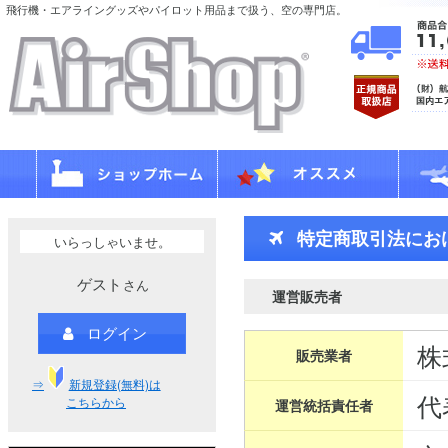
飛行機・エアライングッズやパイロット用品まで扱う、空の専門店。
特定商取引法にお
いらっしゃいませ。
ゲスト
さん
運営販売者
ログイン
株
販売業者
⇒
新規登録(無料)は
代
こちらから
運営統括責任者