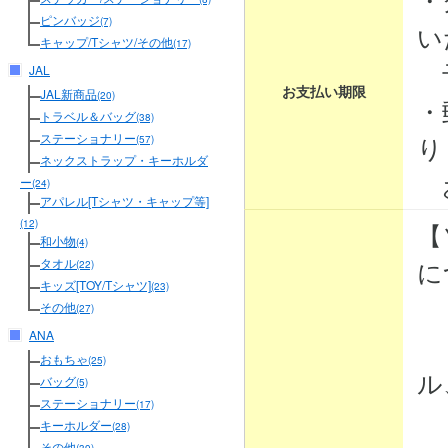
ピンバッジ
(7)
い
キャップ/Tシャツ/その他
(17)
予
JAL
お支払い期限
JAL新商品
(20)
・
トラベル＆バッグ
(38)
り
ステーショナリー
(57)
ネックストラップ・キーホルダ
お
ー
(24)
アパレル[Tシャツ・キャップ等]
【
(12)
和小物
(4)
に
タオル
(22)
キッズ[TOY/Tシャツ]
(23)
その他
(27)
ANA
・
おもちゃ
(25)
ル
バッグ
(5)
ステーショナリー
(17)
・
キーホルダー
(28)
その他