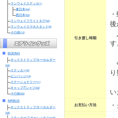
３
ランウェイステッカー
東日本
(44)
・
西日本
(32)
ランウェイフライトタグ
後
(40)
ランウェイスマホスタンド
(9)
入
その他
(13)
引き渡し時期
す
BOEING
ネックストラップ/キーホルダー
※
(38)
り
ステッカー
(9)
ピンバッジ
(14)
そ
ステーショナリー
(11)
キャップ/Tシャツ
(22)
い
その他
(26)
AIRBUS
・
お支払い方法
ネックストラップ/キーホルダー
(38)
・
ステッカー/ステーショナリー
(8)