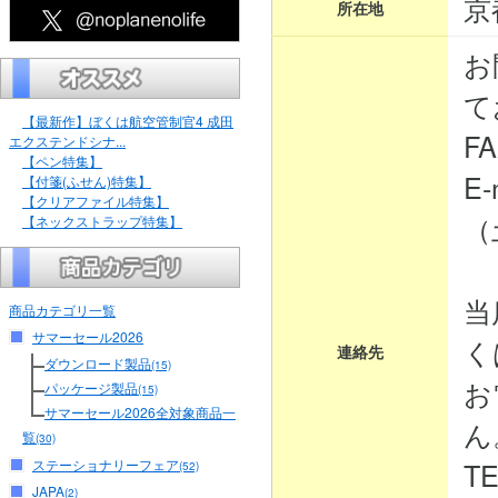
京
所在地
お
て
【最新作】ぼくは航空管制官4 成田
FA
エクステンドシナ...
【ペン特集】
E-
【付箋(ふせん)特集】
【クリアファイル特集】
（
【ネックストラップ特集】
当
商品カテゴリ一覧
サマーセール2026
く
連絡先
ダウンロード製品
(15)
お
パッケージ製品
(15)
サマーセール2026全対象商品一
ん
覧
(30)
ステーショナリーフェア
TE
(52)
JAPA
(2)