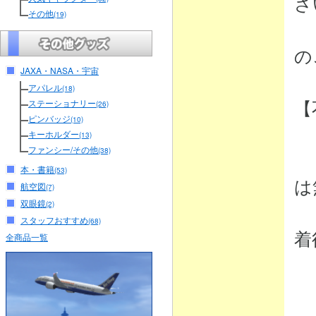
さ
その他
(19)
（
の
JAXA・NASA・宇宙
アパレル
(18)
【
ステーショナリー
(26)
ピンバッジ
(10)
キーホルダー
(13)
ファンシー/その他
(38)
・
本・書籍
(53)
は
航空図
(7)
双眼鏡
(2)
弊
スタッフおすすめ
(68)
着
全商品一覧