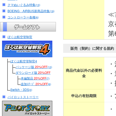
クマぬいぐるみ特集
(13)
BOEING・AIRBUS新商品特集
≪
(19)
コントローラー各種
(6)
京
第
ぼくは航空管制官
販売（契約）に関する規約
ぼくは航空管制官4
・
パッケージ版
20%OFF
(10)
商品代金以外の必要料
・
ダウンロード版
20%OFF
金
本編製品
20%OFF
(7)
・
追加ｽﾃｰｼﾞ
20%OFF
(6)
Switch・3DS
(3)
・
申込の有効期限
パイロットストーリー
・