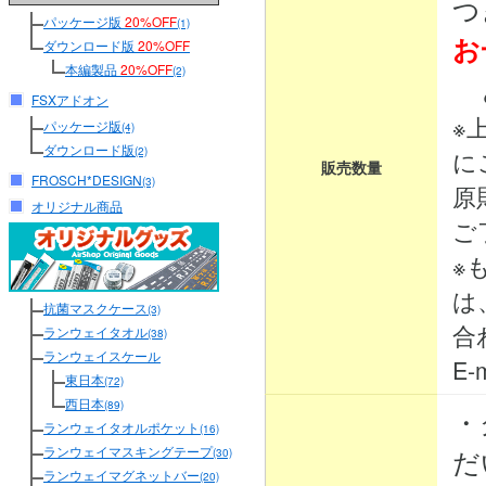
つ
パッケージ版
20%OFF
(1)
お
ダウンロード版
20%OFF
本編製品
20%OFF
(2)
と
FSXアドオン
※
パッケージ版
(4)
ダウンロード版
(2)
に
販売数量
FROSCH*DESIGN
(3)
原
オリジナル商品
ご
※
は
抗菌マスクケース
(3)
合
ランウェイタオル
(38)
ランウェイスケール
E-m
東日本
(72)
西日本
(89)
・
ランウェイタオルポケット
(16)
ランウェイマスキングテープ
だ
(30)
ランウェイマグネットバー
(20)