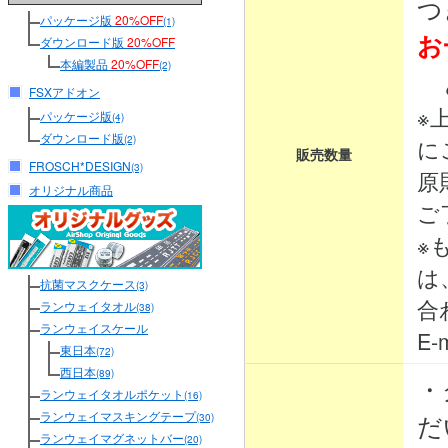
つ
パッケージ版
20%OFF
(1)
お
ダウンロード版
20%OFF
本編製品
20%OFF
(2)
と
FSXアドオン
※
パッケージ版
(4)
ダウンロード版
(2)
に
販売数量
FROSCH*DESIGN
(3)
原
オリジナル商品
ご
※
は
抗菌マスクケース
(3)
合
ランウェイタオル
(38)
ランウェイスケール
E-m
東日本
(72)
西日本
(89)
・
ランウェイタオルポケット
(16)
ランウェイマスキングテープ
だ
(30)
ランウェイマグネットバー
(20)