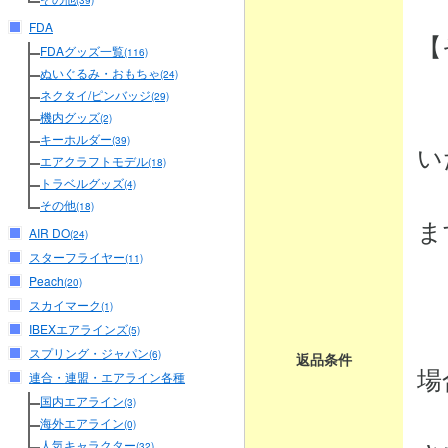
(39)
FDA
【
FDAグッズ一覧
(116)
ぬいぐるみ・おもちゃ
(24)
ネクタイ/ピンバッジ
(29)
・
機内グッズ
(2)
キーホルダー
(39)
い
エアクラフトモデル
(18)
トラベルグッズ
商
(4)
その他
(18)
ま
AIR DO
(24)
スターフライヤー
(11)
Peach
(20)
・
スカイマーク
(1)
IBEXエアラインズ
商
(5)
スプリング・ジャパン
(6)
返品条件
場
連合・連盟・エアライン各種
国内エアライン
(3)
弊
海外エアライン
(0)
人気キャラクター
(32)