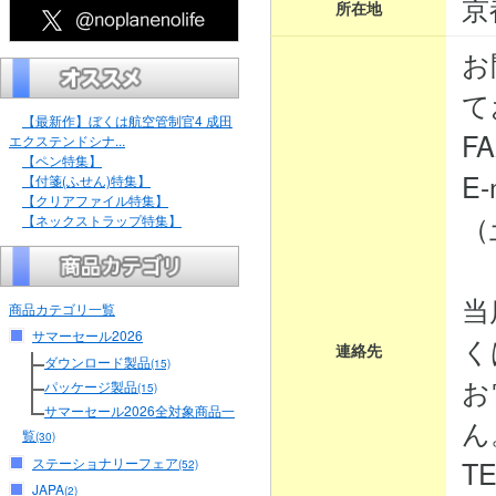
京
所在地
お
て
【最新作】ぼくは航空管制官4 成田
FA
エクステンドシナ...
【ペン特集】
E-
【付箋(ふせん)特集】
【クリアファイル特集】
（
【ネックストラップ特集】
当
商品カテゴリ一覧
サマーセール2026
く
連絡先
ダウンロード製品
(15)
お
パッケージ製品
(15)
サマーセール2026全対象商品一
ん
覧
(30)
ステーショナリーフェア
TE
(52)
JAPA
(2)