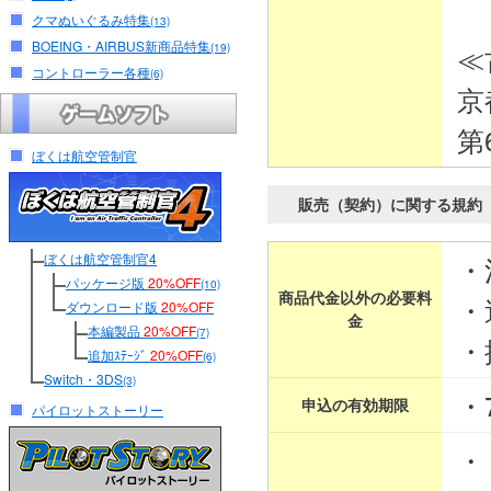
クマぬいぐるみ特集
(13)
BOEING・AIRBUS新商品特集
≪
(19)
コントローラー各種
(6)
京
第
ぼくは航空管制官
販売（契約）に関する規約
ぼくは航空管制官4
・
パッケージ版
20%OFF
(10)
商品代金以外の必要料
・
ダウンロード版
20%OFF
金
本編製品
20%OFF
(7)
・
追加ｽﾃｰｼﾞ
20%OFF
(6)
Switch・3DS
(3)
・
申込の有効期限
パイロットストーリー
・