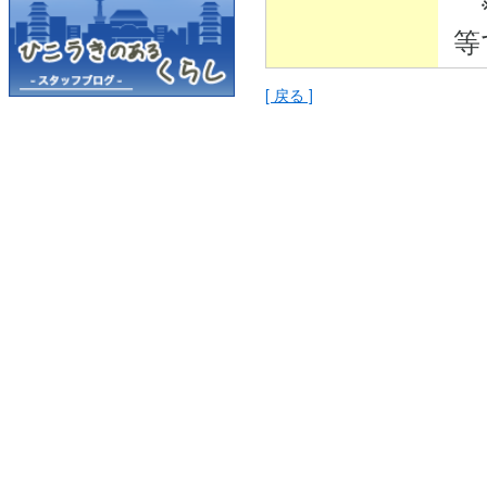
※
等
[ 戻る ]