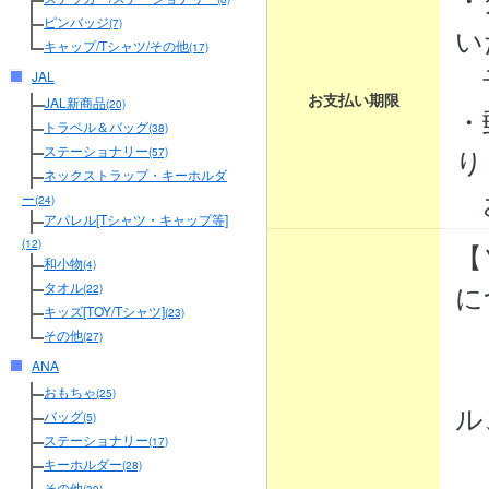
ピンバッジ
(7)
い
キャップ/Tシャツ/その他
(17)
予
JAL
お支払い期限
JAL新商品
(20)
・
トラベル＆バッグ
(38)
り
ステーショナリー
(57)
ネックストラップ・キーホルダ
お
ー
(24)
アパレル[Tシャツ・キャップ等]
【
(12)
和小物
(4)
に
タオル
(22)
キッズ[TOY/Tシャツ]
(23)
その他
(27)
ANA
・
おもちゃ
(25)
ル
バッグ
(5)
ステーショナリー
(17)
・
キーホルダー
(28)
その他