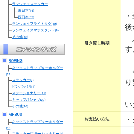
３
ランウェイステッカー
東日本
(44)
・
西日本
(32)
ランウェイフライトタグ
後
(40)
ランウェイスマホスタンド
(9)
入
その他
(13)
引き渡し時期
す
BOEING
ネックストラップ/キーホルダー
※
(38)
り
ステッカー
(9)
ピンバッジ
(14)
そ
ステーショナリー
(11)
キャップ/Tシャツ
(22)
い
その他
(26)
AIRBUS
・
お支払い方法
ネックストラップ/キーホルダー
(38)
・
ステッカー/ステーショナリー
(8)