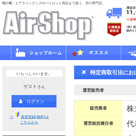
飛行機・エアライングッズやパイロット用品まで扱う、空の専門店。
特定商取引法にお
いらっしゃいませ。
ゲスト
さん
運営販売者
ログイン
株
販売業者
⇒
新規登録(無料)は
代
こちらから
運営統括責任者