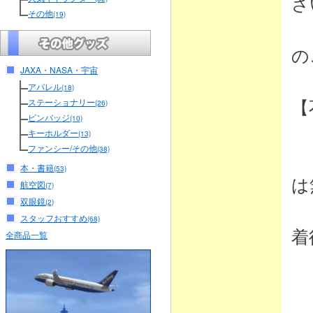
さ
その他
(19)
（
の
JAXA・NASA・宇宙
アパレル
(18)
【
ステーショナリー
(26)
ピンバッジ
(10)
キーホルダー
(13)
ファンシー/その他
(38)
・
本・書籍
(53)
は
航空図
(7)
双眼鏡
(2)
弊
スタッフおすすめ
(68)
着
全商品一覧