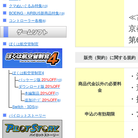
クマぬいぐるみ特集
(13)
BOEING・AIRBUS新商品特集
≪
(19)
コントローラー各種
(6)
京
第
ぼくは航空管制官
販売（契約）に関する規約
ぼくは航空管制官4
・
パッケージ版
20%OFF
(10)
商品代金以外の必要料
・
ダウンロード版
20%OFF
金
本編製品
20%OFF
(7)
・
追加ｽﾃｰｼﾞ
20%OFF
(6)
Switch・3DS
(3)
・
申込の有効期限
パイロットストーリー
・