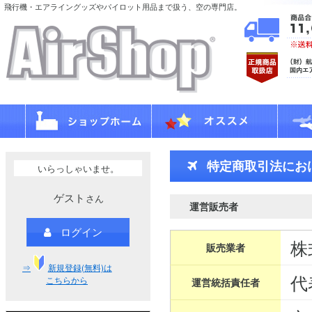
飛行機・エアライングッズやパイロット用品まで扱う、空の専門店。
特定商取引法にお
いらっしゃいませ。
ゲスト
さん
運営販売者
ログイン
株
販売業者
⇒
新規登録(無料)は
代
こちらから
運営統括責任者