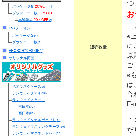
つ
パッケージ版
20%OFF
(1)
お
ダウンロード版
20%OFF
本編製品
20%OFF
(2)
と
FSXアドオン
※
パッケージ版
(4)
ダウンロード版
(2)
に
販売数量
FROSCH*DESIGN
(3)
原
オリジナル商品
ご
※
は
抗菌マスクケース
(3)
合
ランウェイタオル
(38)
ランウェイスケール
E-m
東日本
(72)
西日本
(89)
・
ランウェイタオルポケット
(16)
ランウェイマスキングテープ
だ
(30)
ランウェイマグネットバー
(20)