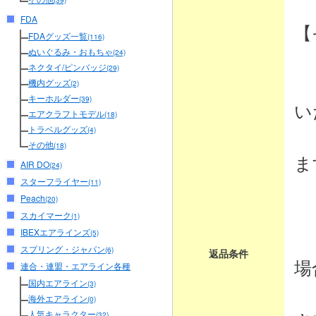
(39)
FDA
【
FDAグッズ一覧
(116)
ぬいぐるみ・おもちゃ
(24)
ネクタイ/ピンバッジ
(29)
・
機内グッズ
(2)
キーホルダー
(39)
い
エアクラフトモデル
(18)
トラベルグッズ
商
(4)
その他
(18)
ま
AIR DO
(24)
スターフライヤー
(11)
Peach
(20)
・
スカイマーク
(1)
IBEXエアラインズ
商
(5)
スプリング・ジャパン
(6)
返品条件
場
連合・連盟・エアライン各種
国内エアライン
(3)
弊
海外エアライン
(0)
人気キャラクター
(32)