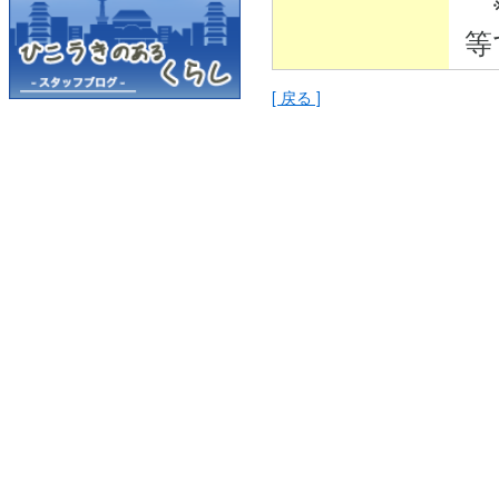
※
等
[ 戻る ]