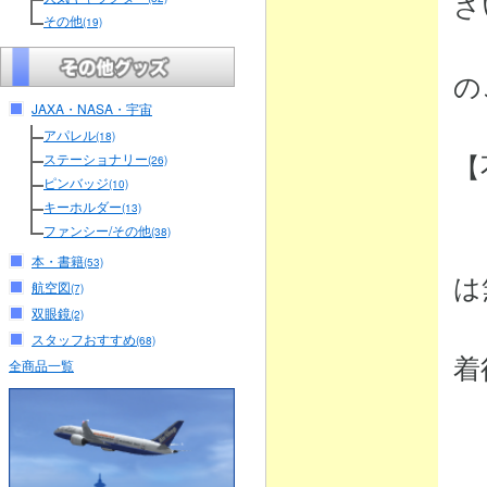
さ
その他
(19)
（
の
JAXA・NASA・宇宙
アパレル
(18)
【
ステーショナリー
(26)
ピンバッジ
(10)
キーホルダー
(13)
ファンシー/その他
(38)
・
本・書籍
(53)
は
航空図
(7)
双眼鏡
(2)
弊
スタッフおすすめ
(68)
着
全商品一覧