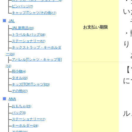
ピンバッジ
(7)
い
キャップ/Tシャツ/その他
(17)
予
JAL
お支払い期限
JAL新商品
(20)
・
トラベル＆バッグ
(38)
り
ステーショナリー
(57)
ネックストラップ・キーホルダ
お
ー
(24)
アパレル[Tシャツ・キャップ等]
【
(12)
和小物
(4)
に
タオル
(22)
キッズ[TOY/Tシャツ]
(23)
その他
(27)
ANA
・
おもちゃ
(25)
ル
バッグ
(5)
ステーショナリー
(17)
・
キーホルダー
(28)
その他