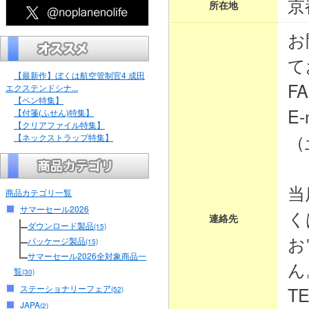
京
所在地
お
て
【最新作】ぼくは航空管制官4 成田
FA
エクステンドシナ...
【ペン特集】
E-
【付箋(ふせん)特集】
【クリアファイル特集】
（
【ネックストラップ特集】
当
商品カテゴリ一覧
サマーセール2026
く
連絡先
ダウンロード製品
(15)
お
パッケージ製品
(15)
サマーセール2026全対象商品一
ん
覧
(30)
ステーショナリーフェア
TE
(52)
JAPA
(2)