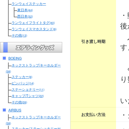
３
ランウェイステッカー
東日本
(44)
・
西日本
(32)
ランウェイフライトタグ
後
(40)
ランウェイスマホスタンド
(9)
入
その他
(13)
引き渡し時期
す
BOEING
ネックストラップ/キーホルダー
※
(38)
り
ステッカー
(9)
ピンバッジ
(14)
そ
ステーショナリー
(11)
キャップ/Tシャツ
(22)
い
その他
(26)
AIRBUS
・
お支払い方法
ネックストラップ/キーホルダー
(38)
・
ステッカー/ステーショナリー
(8)