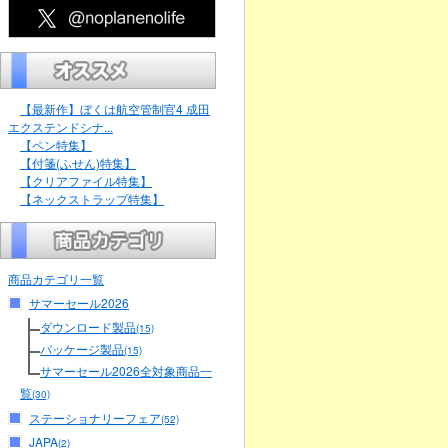
【最新作】ぼくは航空管制官4 成田
エクステンドシナ...
【ペン特集】
【付箋(ふせん)特集】
【クリアファイル特集】
【ネックストラップ特集】
商品カテゴリ一覧
サマーセール2026
ダウンロード製品
(15)
パッケージ製品
(15)
サマーセール2026全対象商品一
覧
(30)
ステーショナリーフェア
(52)
JAPA
(2)