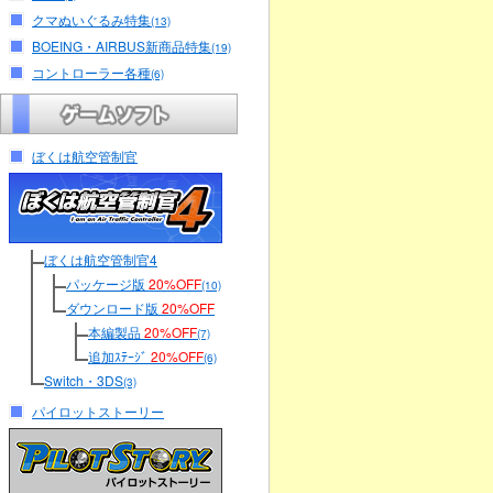
クマぬいぐるみ特集
(13)
BOEING・AIRBUS新商品特集
(19)
コントローラー各種
(6)
ぼくは航空管制官
ぼくは航空管制官4
パッケージ版
20%OFF
(10)
ダウンロード版
20%OFF
本編製品
20%OFF
(7)
追加ｽﾃｰｼﾞ
20%OFF
(6)
Switch・3DS
(3)
パイロットストーリー