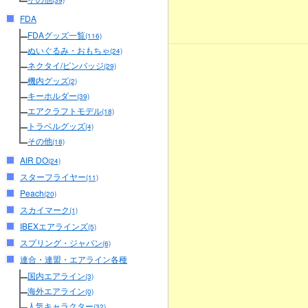
(39)
FDA
FDAグッズ一覧
(116)
ぬいぐるみ・おもちゃ
(24)
ネクタイ/ピンバッジ
(29)
機内グッズ
(2)
キーホルダー
(39)
エアクラフトモデル
(18)
トラベルグッズ
(4)
その他
(18)
AIR DO
(24)
スターフライヤー
(11)
Peach
(20)
スカイマーク
(1)
IBEXエアラインズ
(5)
スプリング・ジャパン
(6)
連合・連盟・エアライン各種
国内エアライン
(3)
海外エアライン
(0)
人気キャラクター
(32)