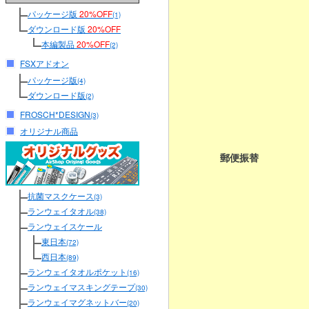
パッケージ版
20%OFF
(1)
ダウンロード版
20%OFF
本編製品
20%OFF
(2)
FSXアドオン
パッケージ版
(4)
ダウンロード版
(2)
FROSCH*DESIGN
(3)
オリジナル商品
郵便振替
抗菌マスクケース
(3)
ランウェイタオル
(38)
ランウェイスケール
東日本
(72)
西日本
(89)
ランウェイタオルポケット
(16)
ランウェイマスキングテープ
(30)
ランウェイマグネットバー
(20)