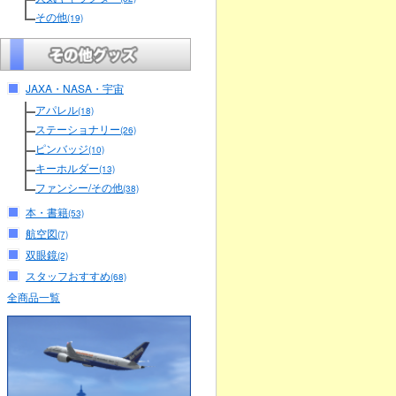
その他
(19)
JAXA・NASA・宇宙
アパレル
(18)
ステーショナリー
(26)
ピンバッジ
(10)
キーホルダー
(13)
ファンシー/その他
(38)
本・書籍
(53)
航空図
(7)
双眼鏡
(2)
スタッフおすすめ
(68)
全商品一覧