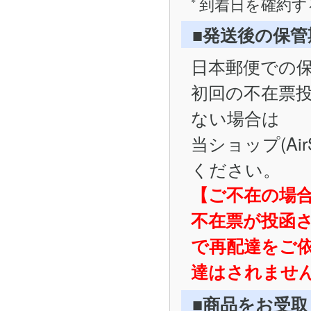
到着日を確約す
■発送後の保
日本郵便での
初回の不在票
ない場合は
当ショップ(Ai
ください。
【ご不在の場
不在票が投函
で再配達をご
達はされませ
■商品をお受