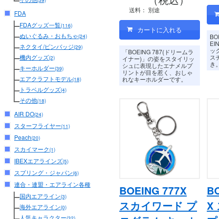
(39)
送料：
別途
FDA
FDAグッズ一覧
(116)
ぬいぐるみ・おもちゃ
B
(24)
EI
ネクタイ/ピンバッジ
(29)
ッ
「BOEING 787(ドリームラ
ス
機内グッズ
イナー)」の姿をスタイリッ
(2)
き
シュに表現したエナメルプ
キーホルダー
(39)
リントが目を惹く、
おしゃ
エアクラフトモデル
れなキーホルダーです。
(18)
トラベルグッズ
(4)
その他
(18)
AIR DO
(24)
スターフライヤー
(11)
Peach
(20)
スカイマーク
(1)
IBEXエアラインズ
(5)
スプリング・ジャパン
(6)
連合・連盟・エアライン各種
BOEING 777X
B
国内エアライン
(3)
スカイワード プ
X
海外エアライン
(0)
人気キャラクター
(32)