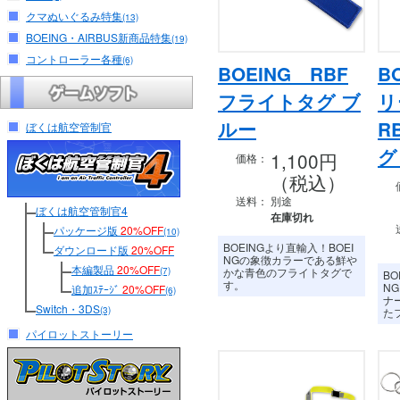
クマぬいぐるみ特集
(13)
BOEING・AIRBUS新商品特集
(19)
コントローラー各種
(6)
BOEING RBF
B
フライトタグ ブ
リ
ルー
R
ぼくは航空管制官
グ
1,100円
価格：
（税込）
送料：
別途
ぼくは航空管制官4
在庫切れ
パッケージ版
20%OFF
(10)
BOEINGより直輸入！BOEI
ダウンロード版
20%OFF
NGの象徴カラーである鮮や
本編製品
20%OFF
(7)
かな青色のフライトタグで
BO
す。
N
追加ｽﾃｰｼﾞ
20%OFF
(6)
ナ
Switch・3DS
(3)
た
パイロットストーリー