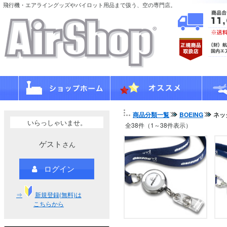
飛行機・エアライングッズやパイロット用品まで扱う、空の専門店。
商品分類一覧
BOEING
ネッ
いらっしゃいませ。
全38件（1～38件表示）
ゲスト
さん
ログイン
⇒
新規登録(無料)は
こちらから