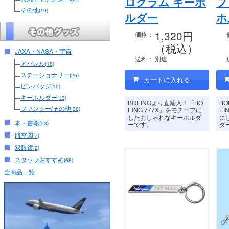
ログラム キーホ
プ
その他
(19)
ルダー
ホ
1,320円
価格：
（税込）
JAXA・NASA・宇宙
送料：
別途
アパレル
(18)
ステーショナリー
(26)
ピンバッジ
(10)
キーホルダー
(13)
BOEINGより直輸入！「BO
B
ファンシー/その他
(38)
EING 777X」をモチーフに
EI
したおしゃれなキーホルダ
に
本・書籍
(53)
ーです。
ダ
航空図
(7)
双眼鏡
(2)
スタッフおすすめ
(68)
全商品一覧