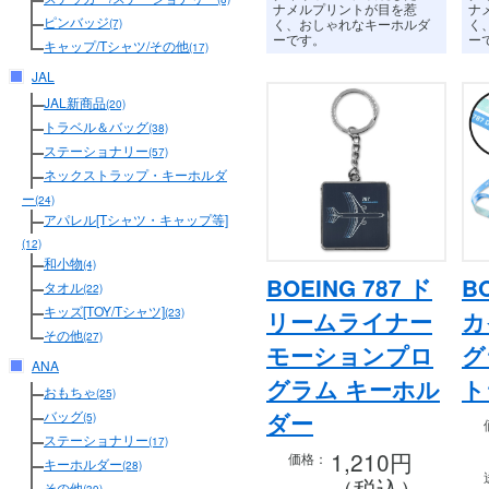
ナメルプリントが目を惹
ナ
ピンバッジ
く、
おしゃれなキーホルダ
く
(7)
ーです。
ー
キャップ/Tシャツ/その他
(17)
JAL
JAL新商品
(20)
トラベル＆バッグ
(38)
ステーショナリー
(57)
ネックストラップ・キーホルダ
ー
(24)
アパレル[Tシャツ・キャップ等]
(12)
和小物
(4)
BOEING 787 ド
B
タオル
(22)
キッズ[TOY/Tシャツ]
(23)
リームライナー
カ
その他
(27)
モーションプロ
グ
ANA
グラム キーホル
ト
おもちゃ
(25)
バッグ
ダー
(5)
ステーショナリー
(17)
1,210円
価格：
キーホルダー
(28)
（税込）
その他