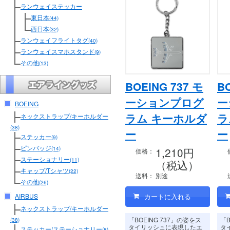
ランウェイステッカー
東日本
(44)
西日本
(32)
ランウェイフライトタグ
(40)
ランウェイスマホスタンド
(9)
その他
(13)
BOEING 737 モ
B
ーションプログ
ー
BOEING
ラム キーホルダ
ラ
ネックストラップ/キーホルダー
(38)
ー
ー
ステッカー
(9)
ピンバッジ
1,210円
(14)
価格：
ステーショナリー
(11)
（税込）
キャップ/Tシャツ
(22)
送料：
別途
その他
(26)
AIRBUS
ネックストラップ/キーホルダー
「BOEING 737」の姿をス
「B
(38)
タイリッシュに表現したエ
タ
ステッカー/ステーショナリー
(8)