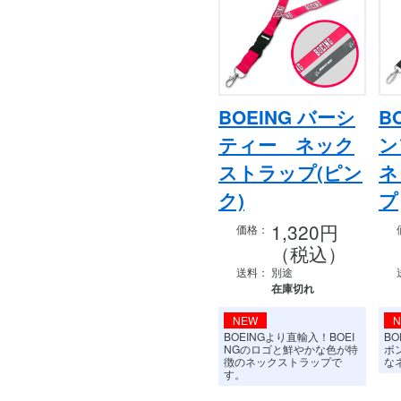
BOEING バーシ
B
ティー ネック
ストラップ(ピン
ネ
ク)
プ
1,320円
価格：
（税込）
送料：
別途
在庫切れ
NEW
BOEINGより直輸入！BOEI
B
NGのロゴと鮮やかな色が特
ボ
徴のネックストラップで
な
す。