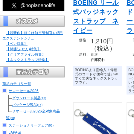
BOEING リール
B
式バッジネック
ド
ストラップ ネ
ー
イビー
【最新作】ぼくは航空管制官4 成田
エクステンドシナ...
1,210円
価格：
【ペン特集】
（税込）
【付箋(ふせん)特集】
【クリアファイル特集】
送料：
別途
【ネックストラップ特集】
在庫切れ
BOEINGより直輸入！伸縮
BO
式のコードが便利で使いや
N
すく丈夫なネックストラッ
ー
プです。
い
商品カテゴリ一覧
い
サマーセール2026
ラ
ダウンロード製品
(15)
パッケージ製品
(15)
サマーセール2026全対象商品一
覧
(30)
ステーショナリーフェア
(52)
JAPA
(2)