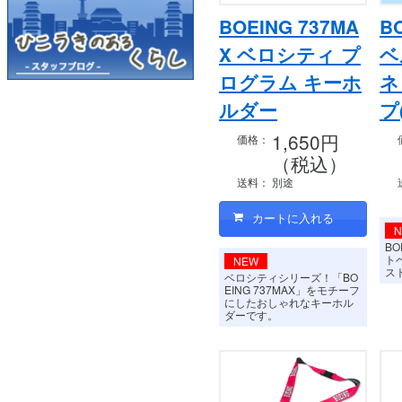
BOEING 737MA
B
X ベロシティ プ
ベ
ログラム キーホ
ネ
ルダー
プ
1,650円
価格：
（税込）
送料：
別途
B
ト
NEW
ス
ベロシティシリーズ！「BO
EING 737MAX」をモチーフ
にしたおしゃれなキーホル
ダーです。