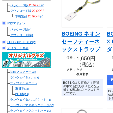
パッケージ版
20%OFF
(1)
ダウンロード版
20%OFF
本編製品
20%OFF
(2)
FSXアドオン
パッケージ版
(4)
BOEING ネオン
B
ダウンロード版
(2)
セーフティーネ
X
FROSCH*DESIGN
(3)
ックストラップ
ダ
オリジナル商品
1,650円
価格：
（税込）
送料：
別途
抗菌マスクケース
(3)
在庫切れ
ランウェイタオル
(38)
BOEINGより直輸入！暗闇
ランウェイスケール
の中でもぼんやりと光を反
東日本
(72)
射する素材のネックストラ
BO
ップです。
西日本
(89)
体
ト
ランウェイタオルポケット
(16)
ランウェイマスキングテープ
(30)
ランウェイマグネットバー
(20)