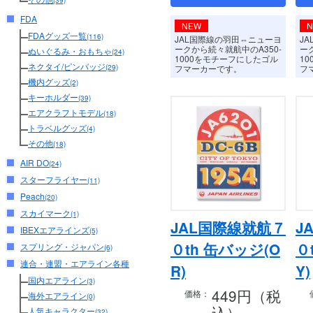
(39)
FDA
NEW
FDAグッズ一覧
(116)
JAL国際線の羽田⇔ニューヨ
J
ークから続々就航中のA350-
ー
ぬいぐるみ・おもちゃ
(24)
1000をモチーフにしたゴル
1
ネクタイ/ピンバッジ
フマーカーです。
フ
(29)
機内グッズ
(2)
キーホルダー
(39)
エアクラフトモデル
(18)
トラベルグッズ
(4)
その他
(18)
AIR DO
(24)
スターフライヤー
(11)
Peach
(20)
スカイマーク
(1)
JAL国際線就航７
J
IBEXエアラインズ
(5)
０th 缶バッジ(O
０
スプリング・ジャパン
(6)
連合・連盟・エアライン各種
R)
Y)
国内エアライン
(3)
449円（税
価格：
海外エアライン
(0)
込）
人気キャラクター
(32)