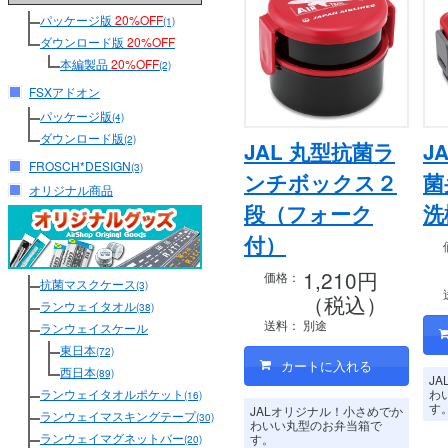
パッケージ版
20%OFF
(1)
ダウンロード版
20%OFF
本編製品
20%OFF
(2)
FSXアドオン
パッケージ版
(4)
ダウンロード版
(2)
JAL 丸型抗菌ラ
J
FROSCH*DESIGN
(3)
ンチボックス２
菌
オリジナル商品
段（フォーク
洗
付）
1,210円
価格：
抗菌マスクケース
(3)
（税込）
ランウェイタオル
(38)
送料：
別途
ランウェイスケール
東日本
(72)
西日本
(89)
J
ランウェイタオルポケット
わ
(16)
す
JALオリジナル！小さめでか
ランウェイマスキングテープ
(30)
わいい丸型のお弁当箱で
ランウェイマグネットバー
す。
(20)