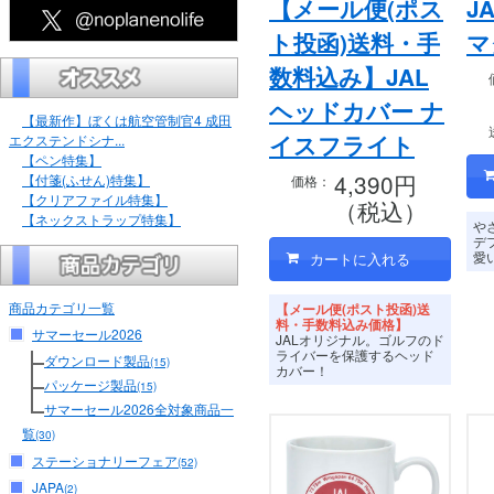
【メール便(ポス
J
ト投函)送料・手
マ
数料込み】JAL
ヘッドカバー ナ
【最新作】ぼくは航空管制官4 成田
イスフライト
エクステンドシナ...
【ペン特集】
4,390円
【付箋(ふせん)特集】
価格：
【クリアファイル特集】
（税込）
【ネックストラップ特集】
や
デ
愛
商品カテゴリ一覧
【メール便(ポスト投函)送
料・手数料込み価格】
サマーセール2026
JALオリジナル。ゴルフのド
ライバーを保護するヘッド
ダウンロード製品
(15)
カバー！
パッケージ製品
(15)
サマーセール2026全対象商品一
覧
(30)
ステーショナリーフェア
(52)
JAPA
(2)