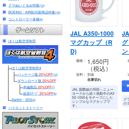
クマぬいぐるみ特集
(13)
BOEING・AIRBUS新商品特集
(19)
コントローラー各種
(6)
JAL A350-1000
J
マグカップ（R
グ
ぼくは航空管制官
D)
ン
1,650円
価格：
（税込）
ぼくは航空管制官4
パッケージ版
20%OFF
送料：
別途
(10)
在庫切れ
ダウンロード版
20%OFF
本編製品
20%OFF
(7)
JAL 国際線の羽田⇔ニュー
追加ｽﾃｰｼﾞ
20%OFF
ヨークから続々就航中のA3
(6)
50-1000をモチーフにした
グ
Switch・3DS
(3)
シンプルなマグカップで
の
す。
パイロットストーリー