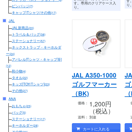
す
す。専用のクリアケース入
り
ピンバッジ
(7)
り。
キャップ/Tシャツ/その他
(17)
JAL
JAL新商品
(20)
トラベル＆バッグ
(38)
ステーショナリー
(57)
ネックストラップ・キーホルダ
ー
(24)
アパレル[Tシャツ・キャップ等]
(12)
和小物
(4)
JAL A350-1000
JA
タオル
(22)
ゴルフマーカー
ゴ
キッズ[TOY/Tシャツ]
(23)
その他
(27)
（BK)
（
ANA
1,200円
価格：
おもちゃ
(25)
（税込）
バッグ
(5)
送料：
別途
ステーショナリー
(17)
キーホルダー
(28)
その他