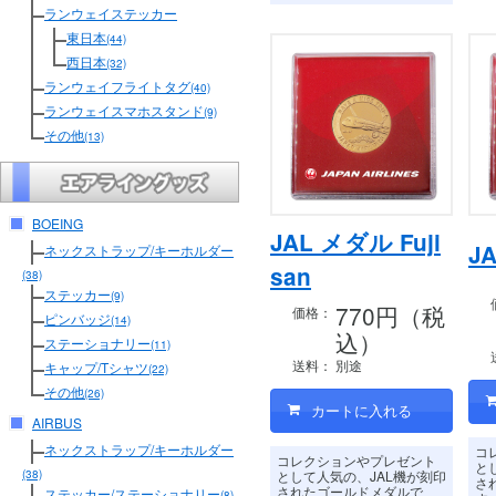
ランウェイステッカー
東日本
(44)
西日本
(32)
ランウェイフライトタグ
(40)
ランウェイスマホスタンド
(9)
その他
(13)
BOEING
JAL メダル Fuji
J
ネックストラップ/キーホルダー
san
(38)
ステッカー
(9)
770円（税
価格：
ピンバッジ
(14)
込）
ステーショナリー
(11)
送料：
別途
キャップ/Tシャツ
(22)
その他
(26)
AIRBUS
ネックストラップ/キーホルダー
コ
コレクションやプレゼント
と
として人気の、JAL機が刻印
(38)
さ
されたゴールドメダルで
ステッカー/ステーショナリー
(8)