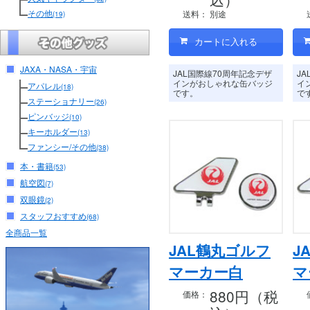
その他
送料：
別途
(19)
JAXA・NASA・宇宙
JAL国際線70周年記念デザ
J
インがおしゃれな缶バッジ
イ
アパレル
(18)
です。
で
ステーショナリー
(26)
ピンバッジ
(10)
キーホルダー
(13)
ファンシー/その他
(38)
本・書籍
(53)
航空図
(7)
双眼鏡
(2)
スタッフおすすめ
(68)
全商品一覧
JAL鶴丸ゴルフ
J
マーカー白
マ
880円（税
価格：