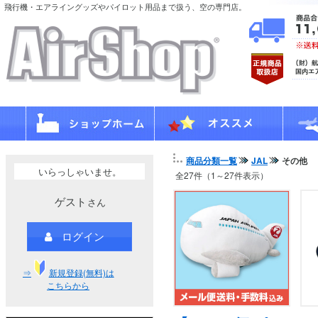
飛行機・エアライングッズやパイロット用品まで扱う、空の専門店。
商品分類一覧
JAL
その他
いらっしゃいませ。
全27件（1～27件表示）
ゲスト
さん
ログイン
⇒
新規登録(無料)は
こちらから