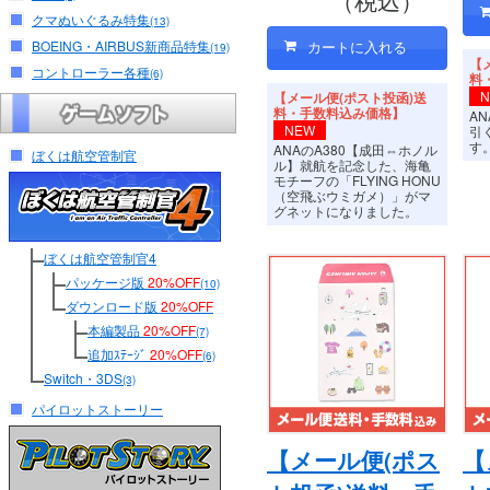
クマぬいぐるみ特集
(13)
BOEING・AIRBUS新商品特集
(19)
【
コントローラー各種
(6)
料
【メール便(ポスト投函)送
料・手数料込み価格】
A
NEW
引
す
ANAのA380【成田⇔ホノル
ぼくは航空管制官
ル】就航を記念した、海亀
モチーフの「FLYING HONU
（空飛ぶウミガメ）」がマ
グネットになりました。
ぼくは航空管制官4
パッケージ版
20%OFF
(10)
ダウンロード版
20%OFF
本編製品
20%OFF
(7)
追加ｽﾃｰｼﾞ
20%OFF
(6)
Switch・3DS
(3)
パイロットストーリー
【メール便(ポス
【