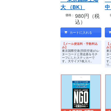
大 （BK）
中
980円（税
価格：
込）
【メール便送料・手数料込
【
み】
み
東京国際空港(羽田空港)のレ
東
ターコードと滑走路をモチ
タ
ーフにしたステッカーで
ー
す。
大サイズ1枚入り。
す
り