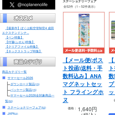
ステーショナリーフェア
全52件（1～52件表示）
【最新作】ぼくは航空管制官4 成田
エクステンドシナ...
【ペン特集】
【付箋(ふせん)特集】
【クリアファイル特集】
【ネックストラップ特集】
【メール便(ポス
【
ト投函)送料・手
ト
商品カテゴリ一覧
数料込み】ANA
数
サマーセール2026
マグネットセッ
プ
ダウンロード製品
(15)
パッケージ製品
ト フライングホ
ッ
(15)
サマーセール2026全対象商品一
ヌ
覧
(30)
1,640円
ステーショナリーフェア
価格：
(52)
（税込）
JAPA
(2)