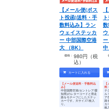
【メール便(ポス
【
ト投函)送料・手
ト
数料込み】ラン
数
ウェイステッカ
ウ
ー 中部国際空港
ー
大 （BK）
中
980円（税
価格：
込）
【メール便送料・手数料込
【
み】
料
中部国際空港(セントレア/愛
テ
知県)のレターコードと滑走
ル
路をモチーフにしたステッ
ア
カーです。
大サイズ1枚入
路
り。
カ
枚