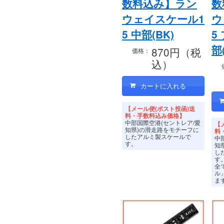
数料込み】ラン
数
ウェイスケール1
ウ
5 中部(BK)
5
部
870円（税
価格：
込）
【メール便(ポスト投函)送
料・手数料込み価格】
中部国際空港(セントレア/愛
【
知県)の滑走路をモチーフに
料
したアルミ製スケールで
中
す。
知
し
す
全
ル
ま