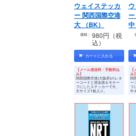
ウェイステッカ
ウ
ー 関西国際空港
ー
大 （BK）
中
980円（税
価格：
込）
【メール便送料・手数料込
【
み】
み
関西国際空港(大阪府)のレタ
関
ーコードと滑走路をモチー
ー
フにしたステッカーです。
フ
大サイズ1枚入り。
中