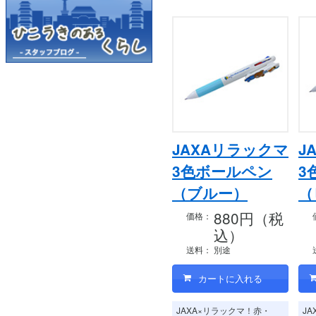
JAXAリラックマ
J
3色ボールペン
3
（ブルー）
（
880円（税
価格：
込）
送料：
別途
JAXA×リラックマ！赤・
J