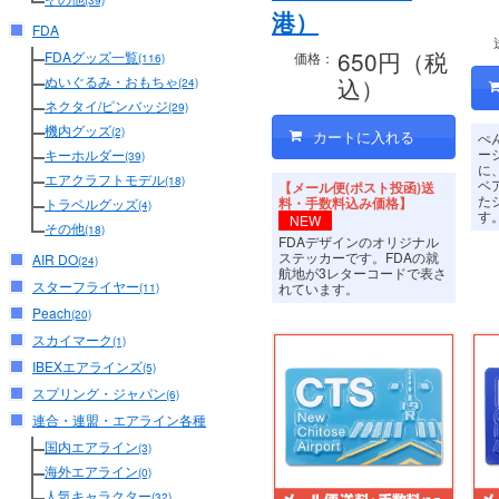
(39)
港）
FDA
650円（税
FDAグッズ一覧
価格：
(116)
込）
ぬいぐるみ・おもちゃ
(24)
ネクタイ/ピンバッジ
(29)
機内グッズ
(2)
ぺ
ー
キーホルダー
(39)
に
エアクラフトモデル
(18)
ベ
【メール便(ポスト投函)送
た
料・手数料込み価格】
トラベルグッズ
(4)
す
NEW
その他
(18)
FDAデザインのオリジナル
ステッカーです。FDAの就
AIR DO
(24)
航地が3レターコードで表さ
スターフライヤー
れています。
(11)
Peach
(20)
スカイマーク
(1)
IBEXエアラインズ
(5)
スプリング・ジャパン
(6)
連合・連盟・エアライン各種
国内エアライン
(3)
海外エアライン
(0)
人気キャラクター
(32)