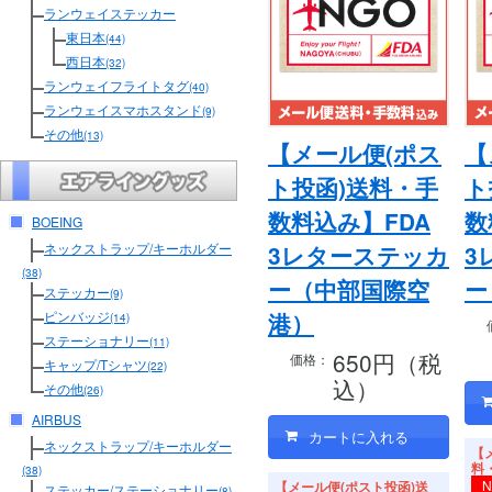
ランウェイステッカー
東日本
(44)
西日本
(32)
ランウェイフライトタグ
(40)
ランウェイスマホスタンド
(9)
その他
(13)
【メール便(ポス
【
ト投函)送料・手
ト
数料込み】FDA
数
BOEING
ネックストラップ/キーホルダー
3レターステッカ
3
(38)
ー（中部国際空
ー
ステッカー
(9)
ピンバッジ
港）
(14)
ステーショナリー
(11)
650円（税
価格：
キャップ/Tシャツ
(22)
込）
その他
(26)
AIRBUS
ネックストラップ/キーホルダー
【
料
(38)
【メール便(ポスト投函)送
ステッカー/ステーショナリー
(8)