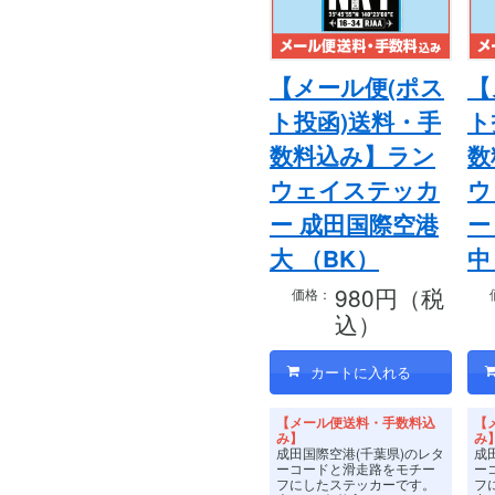
【メール便(ポス
【
ト投函)送料・手
ト
数料込み】ラン
数
ウェイステッカ
ウ
ー 成田国際空港
ー
大 （BK）
中
980円（税
価格：
込）
【メール便送料・手数料込
【
み】
み
成田国際空港(千葉県)のレタ
成
ーコードと滑走路をモチー
ー
フにしたステッカーです。
フ