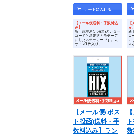
【メール便送料・手数料込
【
み】
み
新千歳空港(北海道)のレター
新
コードと滑走路をモチーフ
コ
にしたステッカーです。
大
に
サイズ1枚入り。
＆
【メール便(ポス
【
ト投函)送料・手
ト
数料込み】ラン
数