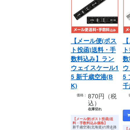
【メール便(ポス
【
ト投函)送料・手
ト
数料込み】ラン
数
ウェイスケール1
ウ
5 新千歳空港(B
5
K)
千
870円（税
価格：
込）
在庫切れ
【メール便(ポスト投函)送
料・手数料込み価格】
新千歳空港(北海道)の滑走路
【