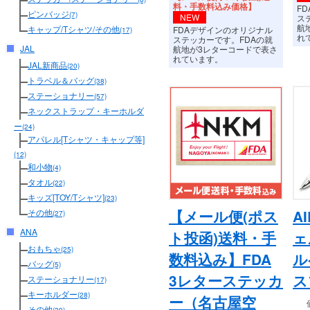
料・手数料込み価格】
F
ピンバッジ
(7)
NEW
ス
航
キャップ/Tシャツ/その他
FDAデザインのオリジナル
(17)
れ
ステッカーです。FDAの就
JAL
航地が3レターコードで表さ
れています。
JAL新商品
(20)
トラベル＆バッグ
(38)
ステーショナリー
(57)
ネックストラップ・キーホルダ
ー
(24)
アパレル[Tシャツ・キャップ等]
(12)
和小物
(4)
タオル
(22)
キッズ[TOY/Tシャツ]
(23)
【メール便(ポス
A
その他
(27)
ANA
ト投函)送料・手
ェ
おもちゃ
(25)
数料込み】FDA
ル
バッグ
(5)
3レターステッカ
ス
ステーショナリー
(17)
キーホルダー
(28)
ー（名古屋空
その他