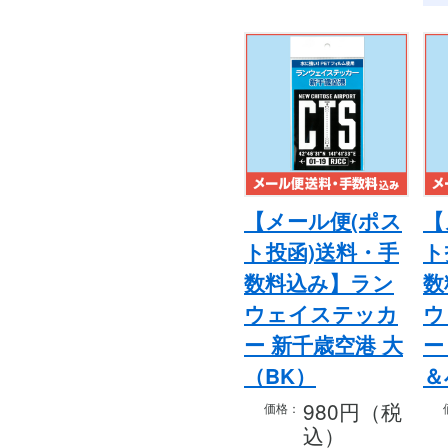
【メール便(ポス
【
ト投函)送料・手
ト
数料込み】ラン
数
ウェイステッカ
ウ
ー 新千歳空港 大
ー
（BK）
＆
980円（税
価格：
込）