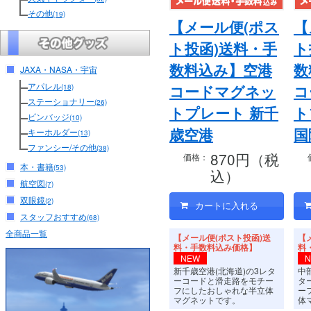
その他
(19)
【メール便(ポス
【
ト投函)送料・手
ト
数料込み】空港
数
JAXA・NASA・宇宙
アパレル
コードマグネッ
コ
(18)
ステーショナリー
(26)
トプレート 新千
ト
ピンバッジ
(10)
歳空港
国
キーホルダー
(13)
ファンシー/その他
(38)
870円（税
価格：
本・書籍
(53)
込）
航空図
(7)
双眼鏡
(2)
スタッフおすすめ
(68)
全商品一覧
【メール便(ポスト投函)送
【
料・手数料込み価格】
料
NEW
新千歳空港(北海道)の3レタ
中
ーコードと滑走路をモチー
タ
フにしたおしゃれな半立体
ー
マグネットです。
体