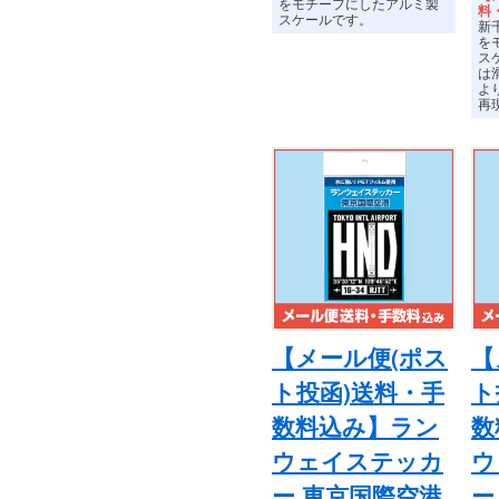
をモチーフにしたアルミ製
料
スケールです。
新
を
ス
は
よ
再
【メール便(ポス
【
ト投函)送料・手
ト
数料込み】ラン
数
ウェイステッカ
ウ
ー 東京国際空港
ー