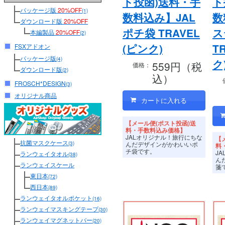
ト投函)送料・手
ト
パッケージ版
20%OFF
(1)
数料込み】JAL
数
ダウンロード版
20%OFF
ポチ袋 TRAVEL
ス
本編製品
20%OFF
(2)
(ピンク)
T
FSXアドオン
パッケージ版
(4)
ク
559円（税
価格：
ダウンロード版
(2)
込）
FROSCH*DESIGN
(3)
オリジナル商品
【メール便(ポスト投函)送
料・手数料込み価格】
JALオリジナル！旅行にちな
【
抗菌マスクケース
んだデザインがかわいいポ
(3)
料
チ袋です。
J
ランウェイタオル
(38)
ん
ランウェイスケール
箋
東日本
(72)
西日本
(89)
ランウェイタオルポケット
(16)
ランウェイマスキングテープ
(30)
ランウェイマグネットバー
(20)