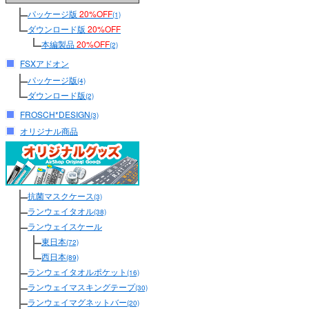
パッケージ版
20%OFF
(1)
ダウンロード版
20%OFF
本編製品
20%OFF
(2)
FSXアドオン
パッケージ版
(4)
ダウンロード版
(2)
FROSCH*DESIGN
(3)
オリジナル商品
抗菌マスクケース
(3)
ランウェイタオル
(38)
ランウェイスケール
東日本
(72)
西日本
(89)
ランウェイタオルポケット
(16)
ランウェイマスキングテープ
(30)
ランウェイマグネットバー
(20)