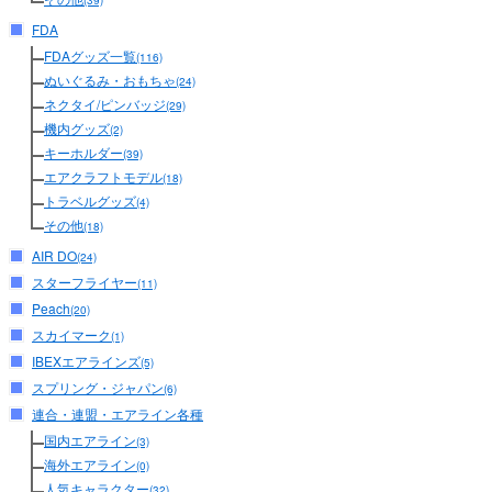
(39)
FDA
FDAグッズ一覧
(116)
ぬいぐるみ・おもちゃ
(24)
ネクタイ/ピンバッジ
(29)
機内グッズ
(2)
キーホルダー
(39)
エアクラフトモデル
(18)
トラベルグッズ
(4)
その他
(18)
AIR DO
(24)
スターフライヤー
(11)
Peach
(20)
スカイマーク
(1)
IBEXエアラインズ
(5)
スプリング・ジャパン
(6)
連合・連盟・エアライン各種
国内エアライン
(3)
海外エアライン
(0)
人気キャラクター
(32)