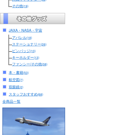
その他
(19)
JAXA・NASA・宇宙
アパレル
(18)
ステーショナリー
(26)
ピンバッジ
(10)
キーホルダー
(13)
ファンシー/その他
(38)
本・書籍
(53)
航空図
(7)
双眼鏡
(2)
スタッフおすすめ
(68)
全商品一覧