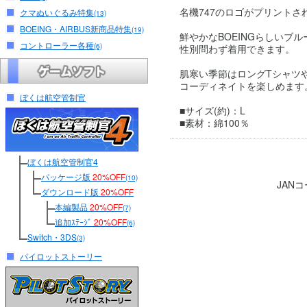
名機747のロゴがプリントさ
クマぬいぐるみ特集
(13)
BOEING・AIRBUS新商品特集
(19)
鮮やかなBOEINGらしいブ
コントローラー各種
(6)
性別問わず着用できます。
肌寒い季節はロングTシャツ
コーディネイトを楽しめます
ぼくは航空管制官
■サイズ(約)：L
■素材：綿100％
ぼくは航空管制官4
パッケージ版
20%OFF
(10)
JAN
ダウンロード版
20%OFF
本編製品
20%OFF
(7)
追加ｽﾃｰｼﾞ
20%OFF
(6)
Switch・3DS
(3)
パイロットストーリー