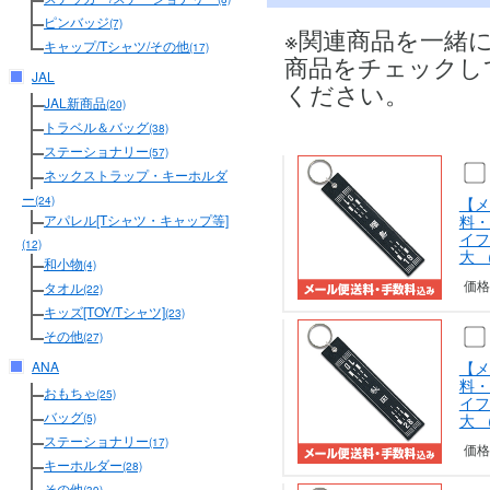
ピンバッジ
(7)
※関連商品を一緒
キャップ/Tシャツ/その他
(17)
商品をチェックし
JAL
ください。
JAL新商品
(20)
トラベル＆バッグ
(38)
ステーショナリー
(57)
ネックストラップ・キーホルダ
ー
【メ
(24)
料・
アパレル[Tシャツ・キャップ等]
イフ
(12)
大 
和小物
(4)
価格
タオル
(22)
キッズ[TOY/Tシャツ]
(23)
その他
(27)
【メ
ANA
料・
おもちゃ
(25)
イフ
バッグ
大 
(5)
ステーショナリー
(17)
価格
キーホルダー
(28)
その他