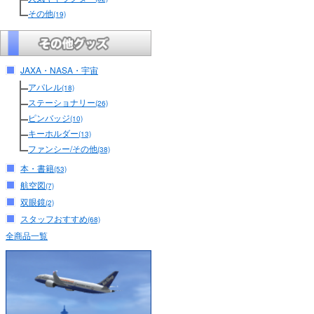
その他
(19)
JAXA・NASA・宇宙
アパレル
(18)
ステーショナリー
(26)
ピンバッジ
(10)
キーホルダー
(13)
ファンシー/その他
(38)
本・書籍
(53)
航空図
(7)
双眼鏡
(2)
スタッフおすすめ
(68)
全商品一覧