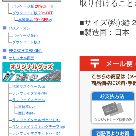
取り付けること
パッケージ版
20%OFF
(1)
ダウンロード版
20%OFF
■サイズ(約):縦 2
本編製品
20%OFF
(2)
FSXアドオン
■製造国：日本
パッケージ版
(4)
ダウンロード版
(2)
FROSCH*DESIGN
(3)
オリジナル商品
抗菌マスクケース
(3)
ランウェイタオル
(38)
ランウェイスケール
東日本
(72)
西日本
(89)
ランウェイタオルポケット
(16)
ランウェイマスキングテープ
(30)
ランウェイマグネットバー
(20)