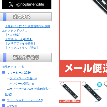
【最新作】ぼくは航空管制官4 成田
エクステンドシナ...
【ペン特集】
【付箋(ふせん)特集】
【クリアファイル特集】
【ネックストラップ特集】
商品カテゴリ一覧
サマーセール2026
ダウンロード製品
(15)
パッケージ製品
(15)
サマーセール2026全対象商品一
覧
(30)
ステーショナリーフェア
(52)
JAPA
(2)