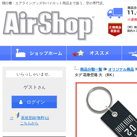
飛行機・エアライングッズやパイロット用品まで扱う、空の専門店。
商品分類一覧
オリジナル商品
いらっしゃいませ。
タグ 花巻空港 大 （BK）
ゲスト
さん
ログイン
⇒
新規登録(無料)は
こちらから