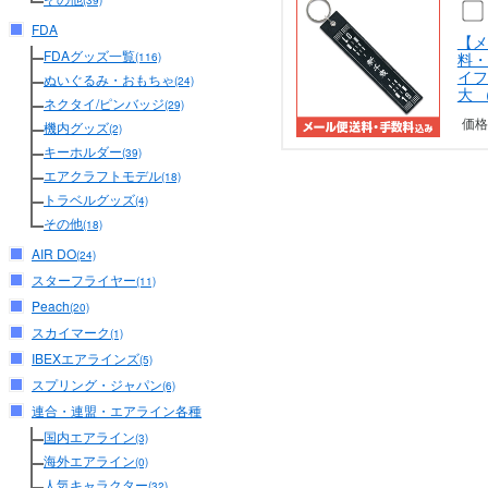
(39)
FDA
【メ
FDAグッズ一覧
料・
(116)
イフ
ぬいぐるみ・おもちゃ
(24)
大 
ネクタイ/ピンバッジ
(29)
価格
機内グッズ
(2)
キーホルダー
(39)
エアクラフトモデル
(18)
トラベルグッズ
(4)
その他
(18)
AIR DO
(24)
スターフライヤー
(11)
Peach
(20)
スカイマーク
(1)
IBEXエアラインズ
(5)
スプリング・ジャパン
(6)
連合・連盟・エアライン各種
国内エアライン
(3)
海外エアライン
(0)
人気キャラクター
(32)