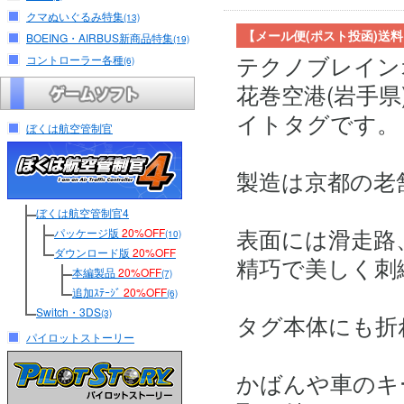
クマぬいぐるみ特集
(13)
【メール便(ポスト投函)送
BOEING・AIRBUS新商品特集
(19)
テクノブレイン
コントローラー各種
(6)
花巻空港(岩手
イトタグです。
ぼくは航空管制官
製造は京都の老
ぼくは航空管制官4
表面には滑走路
パッケージ版
20%OFF
(10)
ダウンロード版
20%OFF
精巧で美しく刺
本編製品
20%OFF
(7)
追加ｽﾃｰｼﾞ
20%OFF
(6)
Switch・3DS
(3)
タグ本体にも折
パイロットストーリー
かばんや車のキ