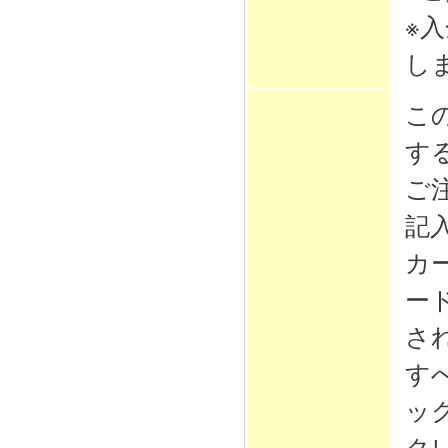
※
し
こ
す
ご
記
カ
ー
さ
す
ッ
ク