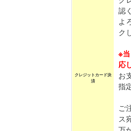
認
よ
ク
※
応
お
クレジットカード決
済
指
ご
ス
万