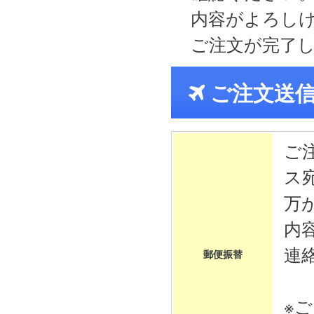
内容がよろし
ご注文が完了
ご注文送
ご
ス
万
内
連
郵便振替
※