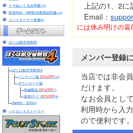
上記の1、2
クマぬいぐるみ特集
(13)
BOEING・AIRBUS新商品特集
(19)
Email：
suppor
コントローラー各種
(6)
には休み明けの返
ぼくは航空管制官
メンバー登録
ぼくは航空管制官4
当店では非会
パッケージ版
20%OFF
(10)
ダウンロード版
だけます。
本編製品
20%OFF
(7)
なお会員とし
追加ｽﾃｰｼﾞ
20%OFF
(6)
Switch・3DS
(3)
利用時から入
パイロットストーリー
ので便利です。