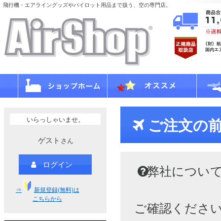
飛行機・エアライングッズやパイロット用品まで扱う、空の専門店。
いらっしゃいませ。
ご注文の
ゲスト
さん
ログイン
弊社につい
⇒
新規登録(無料)は
こちらから
ご確認くださ