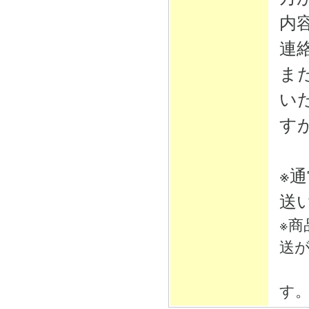
内
連
ま
い
す
※
送
※
送
そ
す