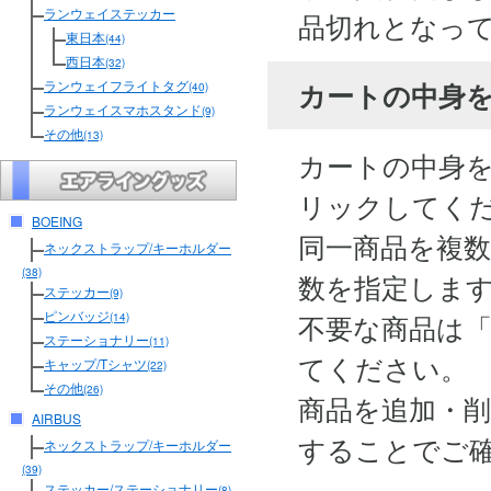
ランウェイステッカー
品切れとなっ
東日本
(44)
西日本
(32)
カートの中身
ランウェイフライトタグ
(40)
ランウェイスマホスタンド
(9)
その他
(13)
カートの中身
リックしてく
BOEING
同一商品を複
ネックストラップ/キーホルダー
(38)
数を指定しま
ステッカー
(9)
ピンバッジ
不要な商品は
(14)
ステーショナリー
(11)
てください。
キャップ/Tシャツ
(22)
その他
(26)
商品を追加・
AIRBUS
することでご
ネックストラップ/キーホルダー
(39)
ステッカー/ステーショナリー
(8)