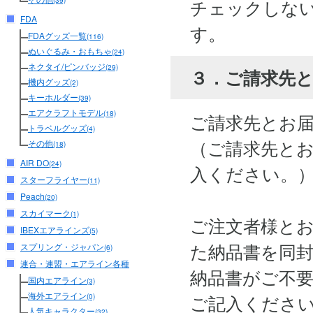
チェックしな
(39)
FDA
す。
FDAグッズ一覧
(116)
ぬいぐるみ・おもちゃ
(24)
ネクタイ/ピンバッジ
(29)
３．ご請求先
機内グッズ
(2)
キーホルダー
(39)
エアクラフトモデル
(18)
ご請求先とお
トラベルグッズ
(4)
（ご請求先と
その他
(18)
AIR DO
(24)
入ください。
スターフライヤー
(11)
Peach
(20)
スカイマーク
(1)
ご注文者様と
IBEXエアラインズ
(5)
た納品書を同
スプリング・ジャパン
(6)
連合・連盟・エアライン各種
納品書がご不
国内エアライン
(3)
海外エアライン
ご記入くださ
(0)
人気キャラクター
(32)