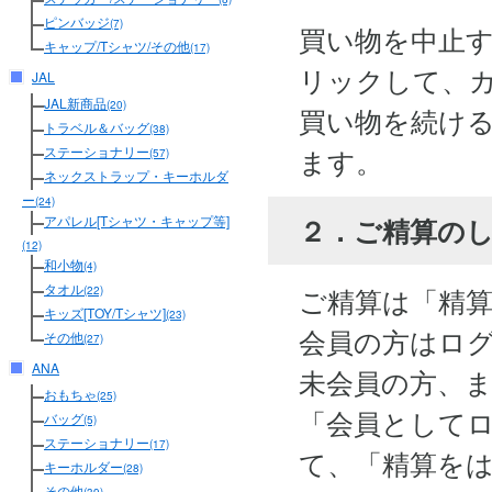
ピンバッジ
(7)
買い物を中止
キャップ/Tシャツ/その他
(17)
リックして、
JAL
JAL新商品
(20)
買い物を続け
トラベル＆バッグ
(38)
ます。
ステーショナリー
(57)
ネックストラップ・キーホルダ
ー
(24)
２．ご精算の
アパレル[Tシャツ・キャップ等]
(12)
和小物
(4)
タオル
ご精算は「精
(22)
キッズ[TOY/Tシャツ]
(23)
会員の方はロ
その他
(27)
ANA
未会員の方、
おもちゃ
(25)
「会員として
バッグ
(5)
ステーショナリー
(17)
て、「精算を
キーホルダー
(28)
その他