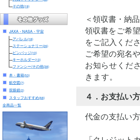
その他
(19)
＜領収書・納
領収書をご希
JAXA・NASA・宇宙
アパレル
をご記入くだ
(18)
ステーショナリー
(26)
ご希望の宛名
ピンバッジ
(10)
キーホルダー
(13)
お知らせくださ
ファンシー/その他
(38)
きます。
本・書籍
(53)
航空図
(7)
双眼鏡
(2)
４．お支払い
スタッフおすすめ
(68)
全商品一覧
代金の支払い
「クレジット