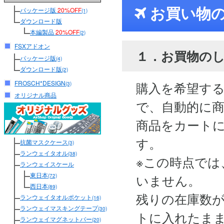
お買い物
パッケージ版
20%OFF
(1)
ダウンロード版
本編製品
20%OFF
(2)
FSXアドオン
１．お買物の
パッケージ版
(4)
ダウンロード版
(2)
FROSCH*DESIGN
購入を希望す
(3)
オリジナル商品
で、自動的に
商品をカート
す。
抗菌マスクケース
(3)
ランウェイタオル
(38)
※この時点では
ランウェイスケール
東日本
いません。
(72)
西日本
(89)
残りの在庫数
ランウェイタオルポケット
(16)
ランウェイマスキングテープ
(30)
トに入れたま
ランウェイマグネットバー
(20)