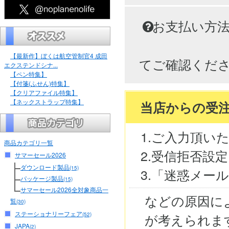
お支払い方
【最新作】ぼくは航空管制官4 成田
てご確認くだ
エクステンドシナ...
【ペン特集】
【付箋(ふせん)特集】
【クリアファイル特集】
【ネックストラップ特集】
当店からの受
1.ご入力頂い
商品カテゴリ一覧
2.受信拒否設
サマーセール2026
ダウンロード製品
(15)
3.「迷惑メー
パッケージ製品
(15)
サマーセール2026全対象商品一
などの原因に
覧
(30)
ステーショナリーフェア
が考えられま
(52)
JAPA
(2)