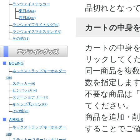
ランウェイステッカー
品切れとなっ
東日本
(44)
西日本
(32)
カートの中身
ランウェイフライトタグ
(40)
ランウェイスマホスタンド
(9)
その他
(13)
カートの中身
リックしてく
BOEING
同一商品を複
ネックストラップ/キーホルダー
(38)
数を指定しま
ステッカー
(9)
ピンバッジ
不要な商品は
(14)
ステーショナリー
(11)
てください。
キャップ/Tシャツ
(22)
その他
(26)
商品を追加・
AIRBUS
することでご
ネックストラップ/キーホルダー
(38)
ステッカー/ステーショナリー
(8)