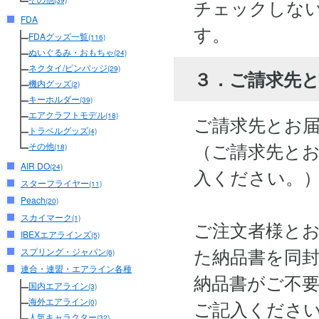
チェックしな
(39)
FDA
す。
FDAグッズ一覧
(116)
ぬいぐるみ・おもちゃ
(24)
ネクタイ/ピンバッジ
(29)
３．ご請求先
機内グッズ
(2)
キーホルダー
(39)
エアクラフトモデル
(18)
ご請求先とお
トラベルグッズ
(4)
（ご請求先と
その他
(18)
AIR DO
(24)
入ください。
スターフライヤー
(11)
Peach
(20)
スカイマーク
(1)
ご注文者様と
IBEXエアラインズ
(5)
た納品書を同
スプリング・ジャパン
(6)
連合・連盟・エアライン各種
納品書がご不
国内エアライン
(3)
海外エアライン
ご記入くださ
(0)
人気キャラクター
(32)