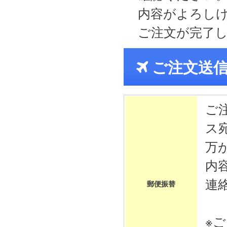
内容がよろし
ご注文が完了
ご注文送
ご
ス
万
内
連
郵便振替
※