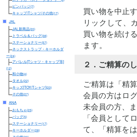
ピンバッジ
(7)
買い物を中止
キャップ/Tシャツ/その他
(17)
リックして、
JAL
JAL新商品
(20)
買い物を続け
トラベル＆バッグ
(38)
ます。
ステーショナリー
(57)
ネックストラップ・キーホルダ
ー
(24)
２．ご精算の
アパレル[Tシャツ・キャップ等]
(12)
和小物
(4)
タオル
ご精算は「精
(22)
キッズ[TOY/Tシャツ]
(23)
会員の方はロ
その他
(27)
ANA
未会員の方、
おもちゃ
(25)
「会員として
バッグ
(5)
ステーショナリー
(17)
て、「精算を
キーホルダー
(28)
その他