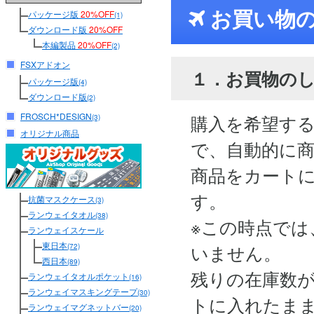
お買い物
パッケージ版
20%OFF
(1)
ダウンロード版
20%OFF
本編製品
20%OFF
(2)
FSXアドオン
１．お買物の
パッケージ版
(4)
ダウンロード版
(2)
FROSCH*DESIGN
購入を希望す
(3)
オリジナル商品
で、自動的に
商品をカート
す。
抗菌マスクケース
(3)
ランウェイタオル
(38)
※この時点では
ランウェイスケール
東日本
いません。
(72)
西日本
(89)
残りの在庫数
ランウェイタオルポケット
(16)
ランウェイマスキングテープ
(30)
トに入れたま
ランウェイマグネットバー
(20)