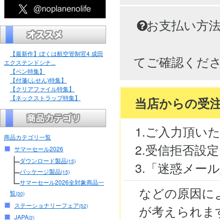
お支払い方
【最新作】ぼくは航空管制官4 成田
てご確認くだ
エクステンドシナ...
【ペン特集】
【付箋(ふせん)特集】
【クリアファイル特集】
【ネックストラップ特集】
当店からの受
1.ご入力頂い
商品カテゴリ一覧
2.受信拒否設
サマーセール2026
ダウンロード製品
(15)
3.「迷惑メー
パッケージ製品
(15)
サマーセール2026全対象商品一
などの原因に
覧
(30)
ステーショナリーフェア
が考えられま
(52)
JAPA
(2)