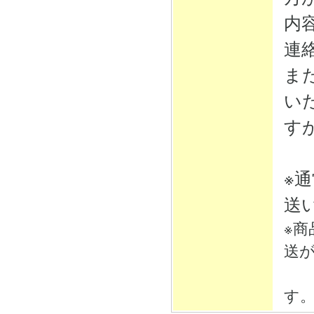
内
連
ま
い
す
※
送
※
送
そ
す