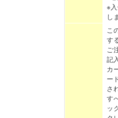
※
し
こ
す
ご
記
カ
ー
さ
す
ッ
ク