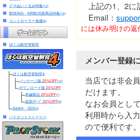
上記の1、2
クマぬいぐるみ特集
(13)
BOEING・AIRBUS新商品特集
(19)
Email：
suppor
コントローラー各種
(6)
には休み明けの返
ぼくは航空管制官
メンバー登録
ぼくは航空管制官4
当店では非会
パッケージ版
20%OFF
(10)
ダウンロード版
20%OFF
だけます。
本編製品
20%OFF
(7)
なお会員とし
追加ｽﾃｰｼﾞ
20%OFF
(6)
Switch・3DS
(3)
利用時から入
パイロットストーリー
ので便利です。