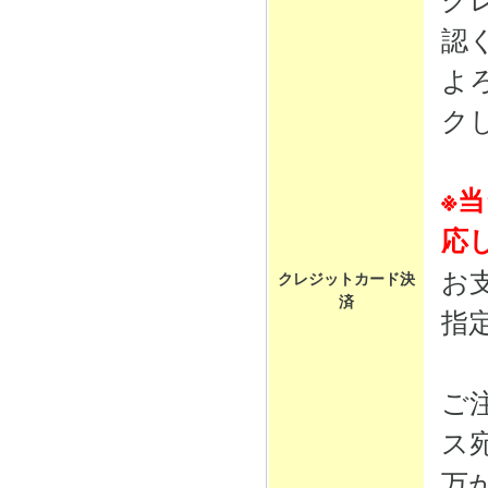
認
よ
ク
※
応
お
クレジットカード決
済
指
ご
ス
万