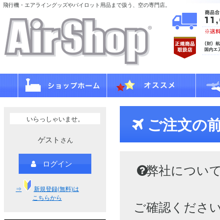
飛行機・エアライングッズやパイロット用品まで扱う、空の専門店。
いらっしゃいませ。
ご注文の
ゲスト
さん
ログイン
弊社につい
⇒
新規登録(無料)は
こちらから
ご確認くださ