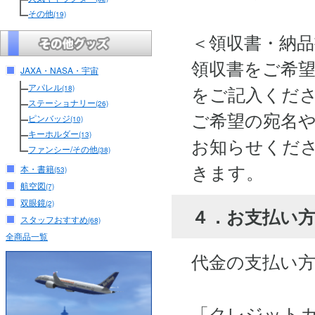
その他
(19)
＜領収書・納
領収書をご希
JAXA・NASA・宇宙
アパレル
をご記入くだ
(18)
ステーショナリー
(26)
ご希望の宛名
ピンバッジ
(10)
キーホルダー
(13)
お知らせくださ
ファンシー/その他
(38)
きます。
本・書籍
(53)
航空図
(7)
双眼鏡
(2)
４．お支払い
スタッフおすすめ
(68)
全商品一覧
代金の支払い
「クレジット