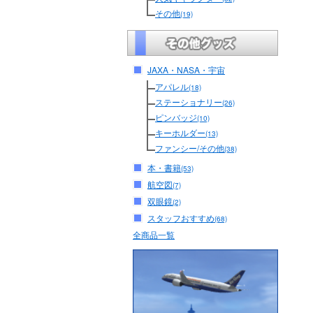
その他
(19)
JAXA・NASA・宇宙
アパレル
(18)
ステーショナリー
(26)
ピンバッジ
(10)
キーホルダー
(13)
ファンシー/その他
(38)
本・書籍
(53)
航空図
(7)
双眼鏡
(2)
スタッフおすすめ
(68)
全商品一覧