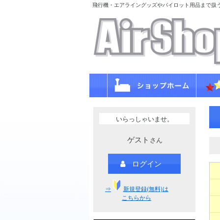
飛行機・エアライングッズやパイロット用品まで扱
いらっしゃいませ。
ゲスト
さん
ログイン
⇒
新規登録(無料)は
こちらから