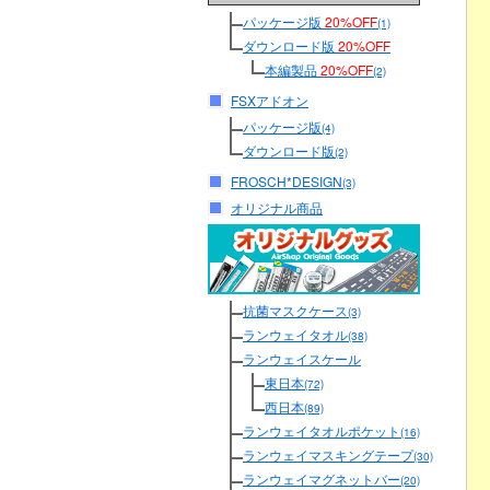
パッケージ版
20%OFF
(1)
ダウンロード版
20%OFF
本編製品
20%OFF
(2)
FSXアドオン
パッケージ版
(4)
ダウンロード版
(2)
FROSCH*DESIGN
(3)
オリジナル商品
抗菌マスクケース
(3)
ランウェイタオル
(38)
ランウェイスケール
東日本
(72)
西日本
(89)
ランウェイタオルポケット
(16)
ランウェイマスキングテープ
(30)
ランウェイマグネットバー
(20)