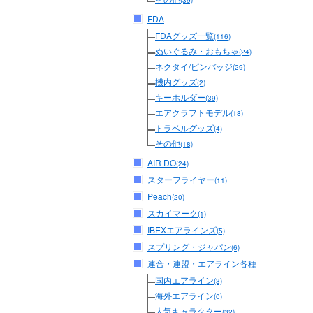
(39)
FDA
FDAグッズ一覧
(116)
ぬいぐるみ・おもちゃ
(24)
ネクタイ/ピンバッジ
(29)
機内グッズ
(2)
キーホルダー
(39)
エアクラフトモデル
(18)
トラベルグッズ
(4)
その他
(18)
AIR DO
(24)
スターフライヤー
(11)
Peach
(20)
スカイマーク
(1)
IBEXエアラインズ
(5)
スプリング・ジャパン
(6)
連合・連盟・エアライン各種
国内エアライン
(3)
海外エアライン
(0)
人気キャラクター
(32)