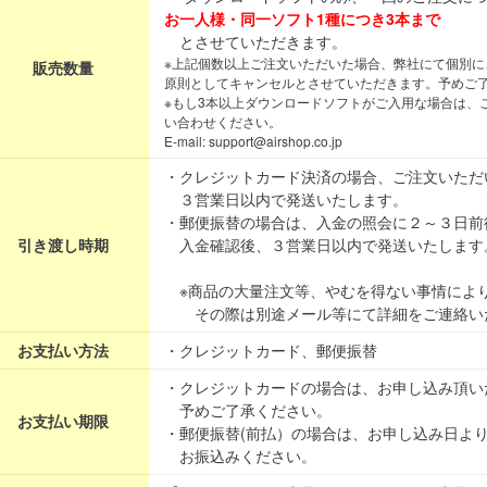
お一人様・同一ソフト1種につき3本まで
とさせていただきます。
※上記個数以上ご注文いただいた場合、弊社にて個別に
販売数量
原則としてキャンセルとさせていただきます。予めご
※もし3本以上ダウンロードソフトがご入用な場合は、
い合わせください。
E-mail: support@airshop.co.jp
・クレジットカード決済の場合、ご注文いただ
３営業日以内で発送いたします。
・郵便振替の場合は、入金の照会に２～３日前
引き渡し時期
入金確認後、３営業日以内で発送いたします
※商品の大量注文等、やむを得ない事情によ
その際は別途メール等にて詳細をご連絡い
お支払い方法
・クレジットカード、郵便振替
・クレジットカードの場合は、お申し込み頂い
予めご了承ください。
お支払い期限
・郵便振替(前払）の場合は、お申し込み日よ
お振込みください。