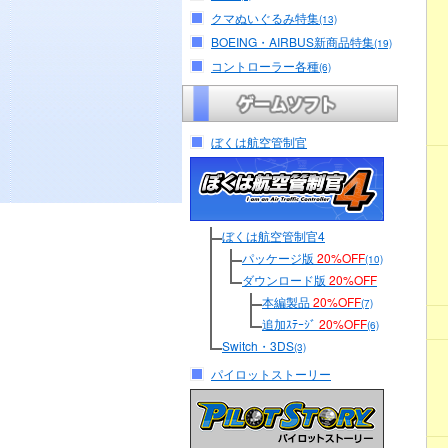
クマぬいぐるみ特集
(13)
BOEING・AIRBUS新商品特集
(19)
コントローラー各種
(6)
ぼくは航空管制官
ぼくは航空管制官4
パッケージ版
20%OFF
(10)
ダウンロード版
20%OFF
本編製品
20%OFF
(7)
追加ｽﾃｰｼﾞ
20%OFF
(6)
Switch・3DS
(3)
パイロットストーリー