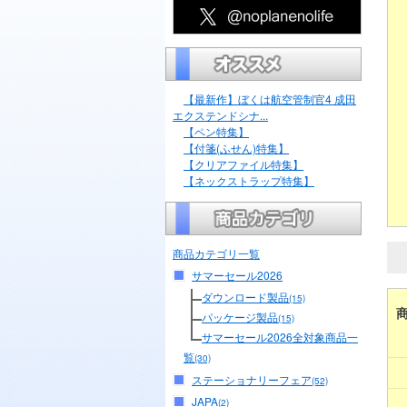
【最新作】ぼくは航空管制官4 成田
エクステンドシナ...
【ペン特集】
【付箋(ふせん)特集】
【クリアファイル特集】
【ネックストラップ特集】
商品カテゴリ一覧
サマーセール2026
ダウンロード製品
(15)
パッケージ製品
(15)
サマーセール2026全対象商品一
覧
(30)
ステーショナリーフェア
(52)
JAPA
(2)