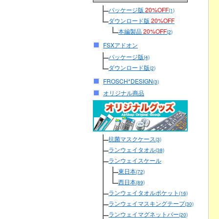
パッケージ版
20%OFF
(1)
ダウンロード版
20%OFF
本編製品
20%OFF
(2)
FSXアドオン
パッケージ版
(4)
ダウンロード版
(2)
FROSCH*DESIGN
(3)
オリジナル商品
抗菌マスクケース
(3)
ランウェイタオル
(38)
ランウェイスケール
東日本
(72)
西日本
(89)
ランウェイタオルポケット
(16)
ランウェイマスキングテープ
(30)
ランウェイマグネットバー
(20)