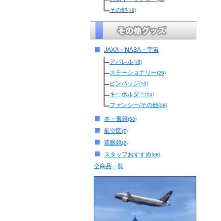
その他
(19)
JAXA・NASA・宇宙
アパレル
(18)
ステーショナリー
(26)
ピンバッジ
(10)
キーホルダー
(13)
ファンシー/その他
(38)
本・書籍
(53)
航空図
(7)
双眼鏡
(2)
スタッフおすすめ
(68)
全商品一覧