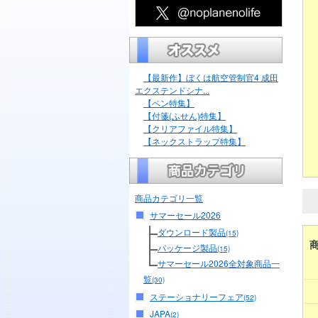
【最新作】ぼくは航空管制官4 成田
エクステンドシナ...
【ペン特集】
【付箋(ふせん)特集】
【クリアファイル特集】
【ネックストラップ特集】
商品カテゴリ一覧
サマーセール2026
ダウンロード製品
(15)
パッケージ製品
(15)
サマーセール2026全対象商品一
覧
(30)
ステーショナリーフェア
(52)
JAPA
(2)