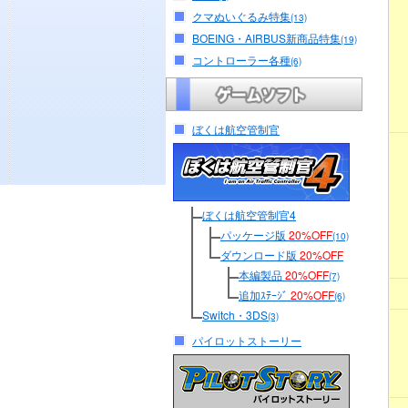
クマぬいぐるみ特集
(13)
BOEING・AIRBUS新商品特集
(19)
コントローラー各種
(6)
ぼくは航空管制官
ぼくは航空管制官4
パッケージ版
20%OFF
(10)
ダウンロード版
20%OFF
本編製品
20%OFF
(7)
追加ｽﾃｰｼﾞ
20%OFF
(6)
Switch・3DS
(3)
パイロットストーリー