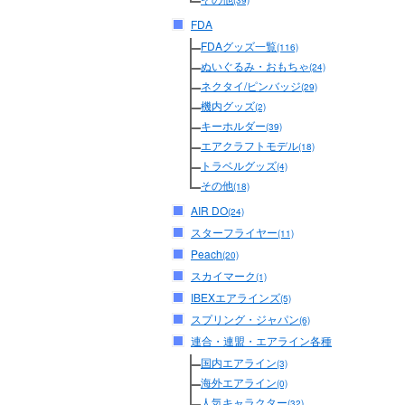
(39)
FDA
FDAグッズ一覧
(116)
ぬいぐるみ・おもちゃ
(24)
ネクタイ/ピンバッジ
(29)
機内グッズ
(2)
キーホルダー
(39)
エアクラフトモデル
(18)
トラベルグッズ
(4)
その他
(18)
AIR DO
(24)
スターフライヤー
(11)
Peach
(20)
スカイマーク
(1)
IBEXエアラインズ
(5)
スプリング・ジャパン
(6)
連合・連盟・エアライン各種
国内エアライン
(3)
海外エアライン
(0)
人気キャラクター
(32)