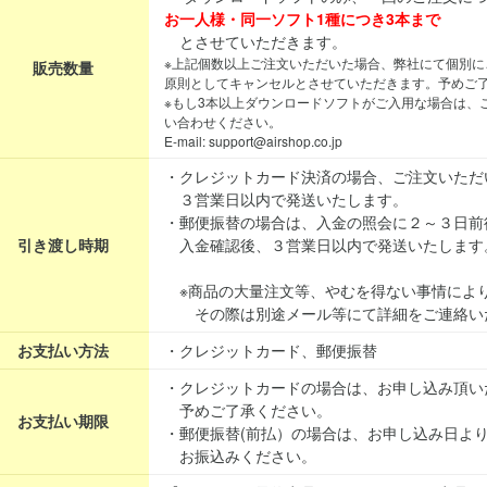
お一人様・同一ソフト1種につき3本まで
とさせていただきます。
※上記個数以上ご注文いただいた場合、弊社にて個別に
販売数量
原則としてキャンセルとさせていただきます。予めご
※もし3本以上ダウンロードソフトがご入用な場合は、
い合わせください。
E-mail: support@airshop.co.jp
・クレジットカード決済の場合、ご注文いただ
３営業日以内で発送いたします。
・郵便振替の場合は、入金の照会に２～３日前
引き渡し時期
入金確認後、３営業日以内で発送いたします
※商品の大量注文等、やむを得ない事情によ
その際は別途メール等にて詳細をご連絡い
お支払い方法
・クレジットカード、郵便振替
・クレジットカードの場合は、お申し込み頂い
予めご了承ください。
お支払い期限
・郵便振替(前払）の場合は、お申し込み日よ
お振込みください。