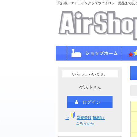
飛行機・エアライングッズやパイロット用品まで扱
いらっしゃいませ。
ゲスト
さん
ログイン
⇒
新規登録(無料)は
こちらから