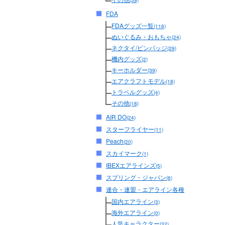
(39)
FDA
FDAグッズ一覧
(116)
ぬいぐるみ・おもちゃ
(24)
ネクタイ/ピンバッジ
(29)
機内グッズ
(2)
キーホルダー
(39)
エアクラフトモデル
(18)
トラベルグッズ
(4)
その他
(18)
AIR DO
(24)
スターフライヤー
(11)
Peach
(20)
スカイマーク
(1)
IBEXエアラインズ
(5)
スプリング・ジャパン
(6)
連合・連盟・エアライン各種
国内エアライン
(3)
海外エアライン
(0)
人気キャラクター
(32)