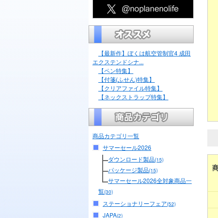
【最新作】ぼくは航空管制官4 成田
エクステンドシナ...
【ペン特集】
【付箋(ふせん)特集】
【クリアファイル特集】
【ネックストラップ特集】
商品カテゴリ一覧
サマーセール2026
ダウンロード製品
(15)
パッケージ製品
(15)
サマーセール2026全対象商品一
覧
(30)
ステーショナリーフェア
(52)
JAPA
(2)