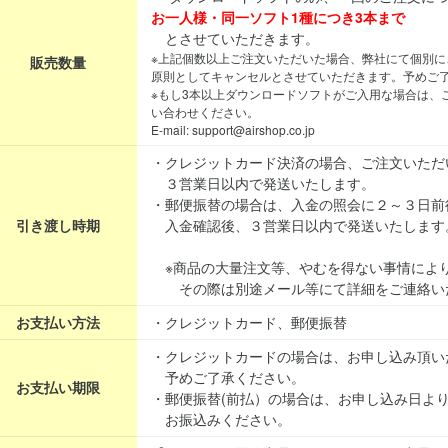
お一人様・同一ソフト1種につき3本まで
とさせていただきます。
※上記個数以上ご注文いただいた場合、弊社にて個別に
販売数量
原則としてキャンセルとさせていただきます。予めご
※もし3本以上ダウンロードソフトがご入用な場合は、
い合わせください。
E-mail: support@airshop.co.jp
・クレジットカード決済の場合、ご注文いただ
３営業日以内で発送いたします。
・郵便振替の場合は、入金の照会に２～３日前
引き渡し時期
入金確認後、３営業日以内で発送いたします
※商品の大量注文等、やむを得ない事情によ
その際は別途メール等にて詳細をご連絡い
お支払い方法
・クレジットカード、郵便振替
・クレジットカードの場合は、お申し込み頂い
予めご了承ください。
お支払い期限
・郵便振替(前払）の場合は、お申し込み日よ
お振込みください。