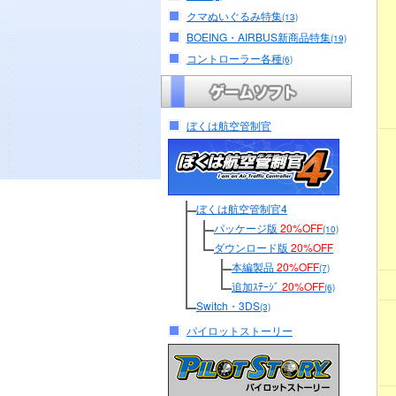
クマぬいぐるみ特集
(13)
BOEING・AIRBUS新商品特集
(19)
コントローラー各種
(6)
ぼくは航空管制官
ぼくは航空管制官4
パッケージ版
20%OFF
(10)
ダウンロード版
20%OFF
本編製品
20%OFF
(7)
追加ｽﾃｰｼﾞ
20%OFF
(6)
Switch・3DS
(3)
パイロットストーリー