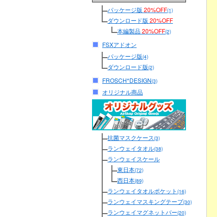
パッケージ版
20%OFF
(1)
ダウンロード版
20%OFF
本編製品
20%OFF
(2)
FSXアドオン
パッケージ版
(4)
ダウンロード版
(2)
FROSCH*DESIGN
(3)
オリジナル商品
抗菌マスクケース
(3)
ランウェイタオル
(38)
ランウェイスケール
東日本
(72)
西日本
(89)
ランウェイタオルポケット
(16)
ランウェイマスキングテープ
(30)
ランウェイマグネットバー
(20)