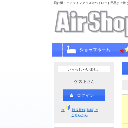
飛行機・エアライングッズやパイロット用品まで扱
いらっしゃいませ。
ゲスト
さん
ログイン
⇒
新規登録(無料)は
こちらから