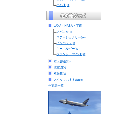
その他
(19)
JAXA・NASA・宇宙
アパレル
(18)
ステーショナリー
(26)
ピンバッジ
(10)
キーホルダー
(13)
ファンシー/その他
(38)
本・書籍
(53)
航空図
(7)
双眼鏡
(2)
スタッフおすすめ
(68)
全商品一覧