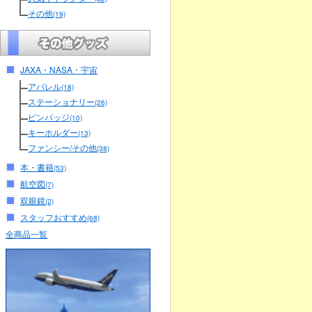
その他
(19)
JAXA・NASA・宇宙
アパレル
(18)
ステーショナリー
(26)
ピンバッジ
(10)
キーホルダー
(13)
ファンシー/その他
(38)
本・書籍
(53)
航空図
(7)
双眼鏡
(2)
スタッフおすすめ
(68)
全商品一覧