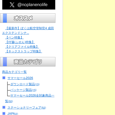
【最新作】ぼくは航空管制官4 成田
エクステンドシナ...
【ペン特集】
【付箋(ふせん)特集】
【クリアファイル特集】
【ネックストラップ特集】
商品カテゴリ一覧
サマーセール2026
ダウンロード製品
(15)
パッケージ製品
(15)
サマーセール2026全対象商品一
覧
(30)
ステーショナリーフェア
(52)
JAPA
(2)