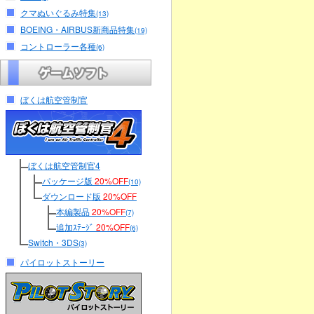
クマぬいぐるみ特集
(13)
BOEING・AIRBUS新商品特集
(19)
コントローラー各種
(6)
ぼくは航空管制官
ぼくは航空管制官4
パッケージ版
20%OFF
(10)
ダウンロード版
20%OFF
本編製品
20%OFF
(7)
追加ｽﾃｰｼﾞ
20%OFF
(6)
Switch・3DS
(3)
パイロットストーリー