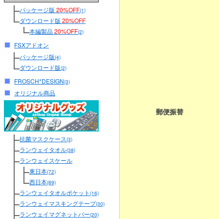
パッケージ版
20%OFF
(1)
ダウンロード版
20%OFF
本編製品
20%OFF
(2)
FSXアドオン
パッケージ版
(4)
ダウンロード版
(2)
FROSCH*DESIGN
(3)
オリジナル商品
郵便振替
抗菌マスクケース
(3)
ランウェイタオル
(38)
ランウェイスケール
東日本
(72)
西日本
(89)
ランウェイタオルポケット
(16)
ランウェイマスキングテープ
(30)
ランウェイマグネットバー
(20)