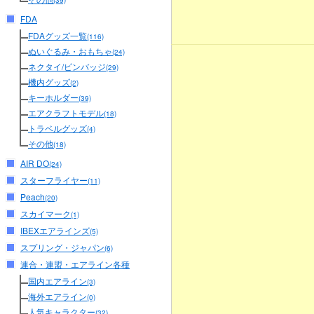
(39)
FDA
FDAグッズ一覧
(116)
ぬいぐるみ・おもちゃ
(24)
ネクタイ/ピンバッジ
(29)
機内グッズ
(2)
キーホルダー
(39)
エアクラフトモデル
(18)
トラベルグッズ
(4)
その他
(18)
AIR DO
(24)
スターフライヤー
(11)
Peach
(20)
スカイマーク
(1)
IBEXエアラインズ
(5)
スプリング・ジャパン
(6)
連合・連盟・エアライン各種
国内エアライン
(3)
海外エアライン
(0)
人気キャラクター
(32)