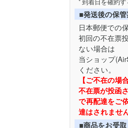
到着日を確約す
■発送後の保
日本郵便での
初回の不在票
ない場合は
当ショップ(Ai
ください。
【ご不在の場
不在票が投函
で再配達をご
達はされませ
■商品をお受