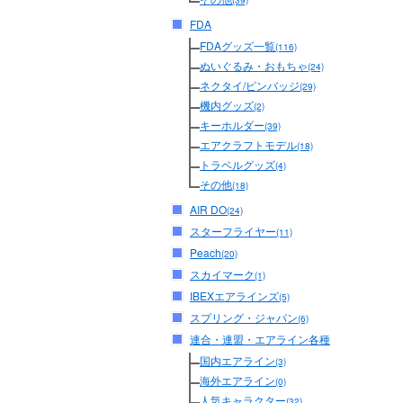
(39)
FDA
FDAグッズ一覧
(116)
ぬいぐるみ・おもちゃ
(24)
ネクタイ/ピンバッジ
(29)
機内グッズ
(2)
キーホルダー
(39)
エアクラフトモデル
(18)
トラベルグッズ
(4)
その他
(18)
AIR DO
(24)
スターフライヤー
(11)
Peach
(20)
スカイマーク
(1)
IBEXエアラインズ
(5)
スプリング・ジャパン
(6)
連合・連盟・エアライン各種
国内エアライン
(3)
海外エアライン
(0)
人気キャラクター
(32)