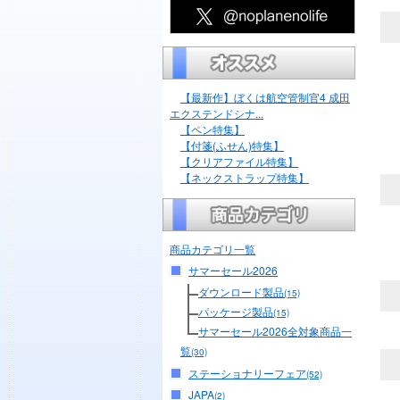
【最新作】ぼくは航空管制官4 成田
エクステンドシナ...
【ペン特集】
【付箋(ふせん)特集】
【クリアファイル特集】
【ネックストラップ特集】
商品カテゴリ一覧
サマーセール2026
ダウンロード製品
(15)
パッケージ製品
(15)
サマーセール2026全対象商品一
覧
(30)
ステーショナリーフェア
(52)
JAPA
(2)