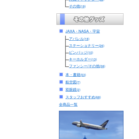
その他
(19)
JAXA・NASA・宇宙
アパレル
(18)
ステーショナリー
(26)
ピンバッジ
(10)
キーホルダー
(13)
ファンシー/その他
(38)
本・書籍
(53)
航空図
(7)
双眼鏡
(2)
スタッフおすすめ
(68)
全商品一覧