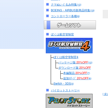
クマぬいぐるみ特集
(13)
BOEING・AIRBUS新商品特集
(19)
コントローラー各種
(6)
ぼくは航空管制官
ぼくは航空管制官4
パッケージ版
20%OFF
(10)
ダウンロード版
20%OFF
本編製品
20%OFF
(7)
追加ｽﾃｰｼﾞ
20%OFF
(6)
Switch・3DS
(3)
パイロットストーリー
[ 戻