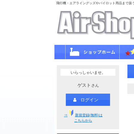
飛行機・エアライングッズやパイロット用品まで扱
いらっしゃいませ。
ゲスト
さん
ログイン
⇒
新規登録(無料)は
こちらから