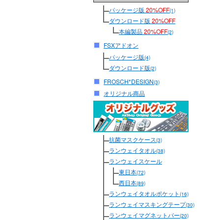
パッケージ版
20%OFF
(1)
ダウンロード版
20%OFF
本編製品
20%OFF
(2)
FSXアドオン
パッケージ版
(4)
ダウンロード版
(2)
FROSCH*DESIGN
(3)
オリジナル商品
抗菌マスクケース
(3)
ランウェイタオル
(38)
ランウェイスケール
東日本
(72)
西日本
(89)
ランウェイタオルポケット
(16)
ランウェイマスキングテープ
(30)
ランウェイマグネットバー
(20)