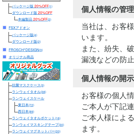
パッケージ版
20%OFF
個人情報の管
(1)
ダウンロード版
20%OFF
本編製品
20%OFF
(2)
当社は、お客
FSXアドオン
います。
パッケージ版
(4)
ダウンロード版
(2)
また、紛失、
FROSCH*DESIGN
(3)
漏洩などの防
オリジナル商品
個人情報の開
抗菌マスクケース
(3)
ランウェイタオル
お客様の個人
(38)
ランウェイスケール
ご本人が下記
東日本
(72)
西日本
(89)
ご本人様によ
ランウェイタオルポケット
(16)
ランウェイマスキングテープ
(30)
ます。
ランウェイマグネットバー
(20)