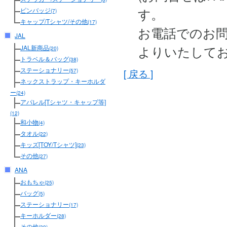
す。
ピンバッジ
(7)
キャップ/Tシャツ/その他
(17)
お電話でのお
JAL
よりいたして
JAL新商品
(20)
トラベル＆バッグ
(38)
ステーショナリー
[ 戻る ]
(57)
ネックストラップ・キーホルダ
ー
(24)
アパレル[Tシャツ・キャップ等]
(12)
和小物
(4)
タオル
(22)
キッズ[TOY/Tシャツ]
(23)
その他
(27)
ANA
おもちゃ
(25)
バッグ
(5)
ステーショナリー
(17)
キーホルダー
(28)
その他