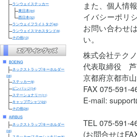
また、個人情
ランウェイステッカー
東日本
(44)
イバシーポリ
西日本
(32)
ランウェイフライトタグ
(40)
お問い合わせ
ランウェイスマホスタンド
(9)
い。
その他
(13)
株式会社テク
BOEING
代表取締役 芦
ネックストラップ/キーホルダー
京都府京都市山
(38)
ステッカー
(9)
FAX 075-591-4
ピンバッジ
(14)
ステーショナリー
(11)
E-mail: support
キャップ/Tシャツ
(22)
その他
(26)
AIRBUS
TEL 075-591-4
ネックストラップ/キーホルダー
(お問合せはF
(38)
ステッカー/ステーショナリー
(8)