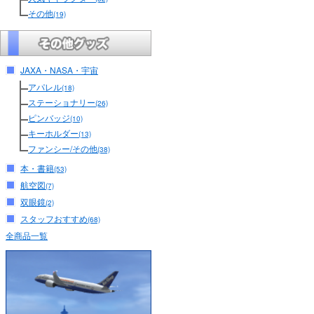
その他
(19)
JAXA・NASA・宇宙
アパレル
(18)
ステーショナリー
(26)
ピンバッジ
(10)
キーホルダー
(13)
ファンシー/その他
(38)
本・書籍
(53)
航空図
(7)
双眼鏡
(2)
スタッフおすすめ
(68)
全商品一覧