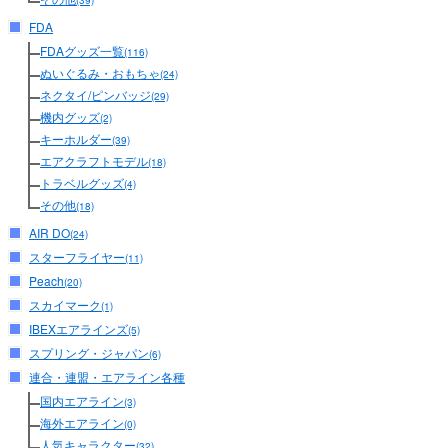
(39)
FDA
FDAグッズ一覧
(116)
ぬいぐるみ・おもちゃ
(24)
ネクタイ/ピンバッジ
(29)
機内グッズ
(2)
キーホルダー
(39)
エアクラフトモデル
(18)
トラベルグッズ
(4)
その他
(18)
AIR DO
(24)
スターフライヤー
(11)
Peach
(20)
スカイマーク
(1)
IBEXエアラインズ
(5)
スプリング・ジャパン
(6)
連合・連盟・エアライン各種
国内エアライン
(3)
海外エアライン
(0)
人気キャラクター
(32)