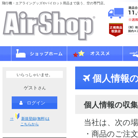
飛行機・エアライングッズやパイロット用品まで扱う、空の専門店。
いらっしゃいませ。
個人情報の
ゲスト
さん
個人情報の収集
ログイン
⇒
新規登録(無料)は
当社は、次の
こちらから
・商品のご注