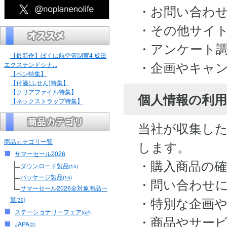
・お問い合わ
・その他サイ
・アンケート
【最新作】ぼくは航空管制官4 成田
・企画やキャ
エクステンドシナ...
【ペン特集】
【付箋(ふせん)特集】
【クリアファイル特集】
個人情報の利用
【ネックストラップ特集】
当社が収集し
商品カテゴリ一覧
します。
サマーセール2026
・購入商品の
ダウンロード製品
(15)
パッケージ製品
(15)
・問い合わせ
サマーセール2026全対象商品一
・特別な企画
覧
(30)
ステーショナリーフェア
(52)
・商品やサー
JAPA
(2)