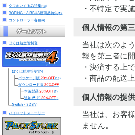
・不特定で実
クマぬいぐるみ特集
(13)
BOEING・AIRBUS新商品特集
(19)
コントローラー各種
(6)
個人情報の第
当社は次のよ
ぼくは航空管制官
報を第三者に
・決済する上
ぼくは航空管制官4
・商品の配送
パッケージ版
20%OFF
(10)
ダウンロード版
20%OFF
本編製品
20%OFF
(7)
個人情報の提供
追加ｽﾃｰｼﾞ
20%OFF
(6)
Switch・3DS
(3)
当社は、お客
パイロットストーリー
ません。