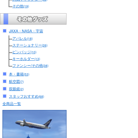
その他
(19)
JAXA・NASA・宇宙
アパレル
(18)
ステーショナリー
(26)
ピンバッジ
(10)
キーホルダー
(13)
ファンシー/その他
(38)
本・書籍
(53)
航空図
(7)
双眼鏡
(2)
スタッフおすすめ
(68)
全商品一覧