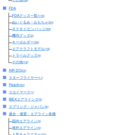
(39)
FDA
FDAグッズ一覧
(116)
ぬいぐるみ・おもちゃ
(24)
ネクタイ/ピンバッジ
(29)
機内グッズ
(2)
キーホルダー
(39)
エアクラフトモデル
(18)
トラベルグッズ
(4)
その他
(18)
AIR DO
(24)
スターフライヤー
(11)
Peach
(20)
スカイマーク
(1)
IBEXエアラインズ
(5)
スプリング・ジャパン
(6)
連合・連盟・エアライン各種
国内エアライン
(3)
海外エアライン
(0)
人気キャラクター
(32)