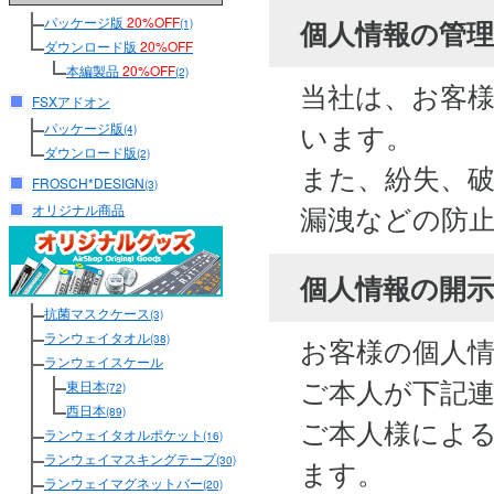
パッケージ版
20%OFF
個人情報の管
(1)
ダウンロード版
20%OFF
本編製品
20%OFF
(2)
当社は、お客
FSXアドオン
います。
パッケージ版
(4)
ダウンロード版
(2)
また、紛失、
FROSCH*DESIGN
(3)
漏洩などの防
オリジナル商品
個人情報の開
抗菌マスクケース
(3)
ランウェイタオル
お客様の個人
(38)
ランウェイスケール
ご本人が下記
東日本
(72)
西日本
(89)
ご本人様によ
ランウェイタオルポケット
(16)
ランウェイマスキングテープ
(30)
ます。
ランウェイマグネットバー
(20)