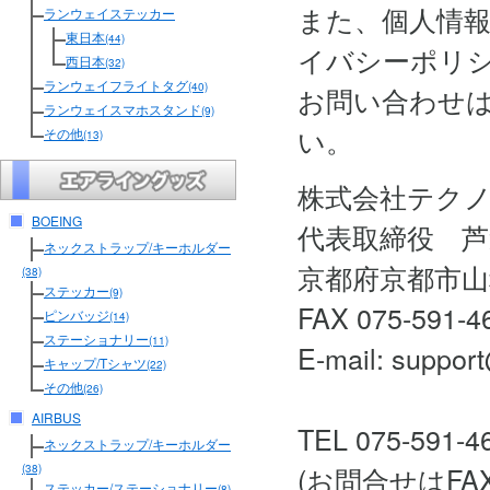
また、個人情
ランウェイステッカー
東日本
(44)
イバシーポリ
西日本
(32)
ランウェイフライトタグ
(40)
お問い合わせ
ランウェイスマホスタンド
(9)
い。
その他
(13)
株式会社テク
BOEING
代表取締役 芦
ネックストラップ/キーホルダー
京都府京都市山
(38)
ステッカー
(9)
FAX 075-591-4
ピンバッジ
(14)
ステーショナリー
(11)
E-mail: support
キャップ/Tシャツ
(22)
その他
(26)
AIRBUS
TEL 075-591-4
ネックストラップ/キーホルダー
(お問合せはF
(38)
ステッカー/ステーショナリー
(8)