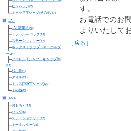
す。
ピンバッジ
(7)
キャップ/Tシャツ/その他
(17)
お電話でのお
JAL
よりいたして
JAL新商品
(20)
トラベル＆バッグ
(38)
ステーショナリー
[ 戻る ]
(57)
ネックストラップ・キーホルダ
ー
(24)
アパレル[Tシャツ・キャップ等]
(12)
和小物
(4)
タオル
(22)
キッズ[TOY/Tシャツ]
(23)
その他
(27)
ANA
おもちゃ
(25)
バッグ
(5)
ステーショナリー
(17)
キーホルダー
(28)
その他