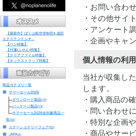
・お問い合わ
・その他サイ
・アンケート
【最新作】ぼくは航空管制官4 成田
・企画やキャ
エクステンドシナ...
【ペン特集】
【付箋(ふせん)特集】
【クリアファイル特集】
個人情報の利用
【ネックストラップ特集】
当社が収集し
商品カテゴリ一覧
します。
サマーセール2026
・購入商品の
ダウンロード製品
(15)
パッケージ製品
(15)
・問い合わせ
サマーセール2026全対象商品一
・特別な企画
覧
(30)
ステーショナリーフェア
(52)
・商品やサー
JAPA
(2)