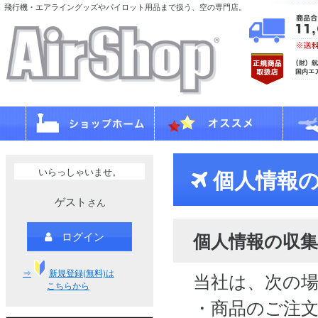
飛行機・エアライングッズやパイロット用品まで扱う、空の専門店。
いらっしゃいませ。
個人情報の
ゲスト
さん
個人情報の収集
ログイン
⇒
新規登録(無料)は
当社は、次の
こちらから
・商品のご注