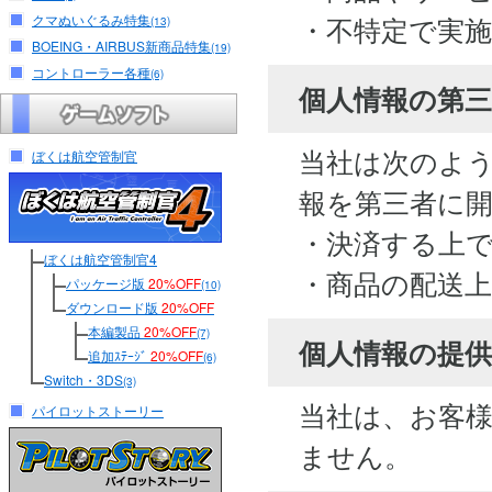
・不特定で実
クマぬいぐるみ特集
(13)
BOEING・AIRBUS新商品特集
(19)
コントローラー各種
(6)
個人情報の第
当社は次のよ
ぼくは航空管制官
報を第三者に
・決済する上
ぼくは航空管制官4
・商品の配送
パッケージ版
20%OFF
(10)
ダウンロード版
20%OFF
本編製品
20%OFF
(7)
個人情報の提供
追加ｽﾃｰｼﾞ
20%OFF
(6)
Switch・3DS
(3)
当社は、お客
パイロットストーリー
ません。